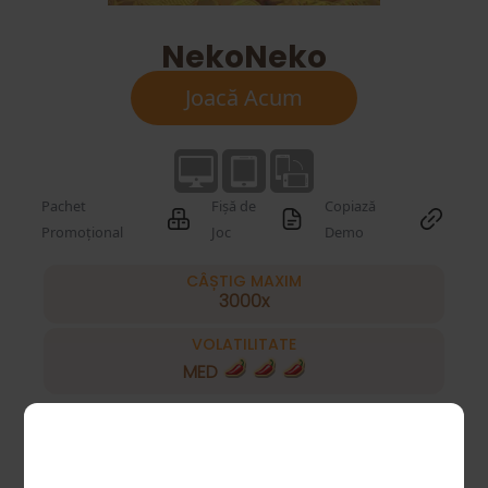
NekoNeko
Joacă Acum
Pachet
Fișă de
Copiază
Promoțional
Joc
Demo
CÂȘTIG MAXIM
3000x
VOLATILITATE
MED
Slot
Tip joc
Joc Gratuit, WILD, Simbol
Caracteristici
Misterios
speciale