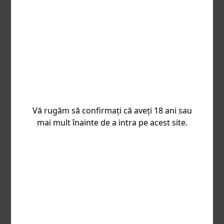
Obține cele mai recente informații
despre TaDa Gaming.
Lasă-ne emailul tău și îți vom trimite cele mai
recente informații despre jocuri.
Te rugăm să fii de acord cu prelucrarea
Vă rugăm să confirmați că aveți 18 ani sau
datelor tale personale
mai mult înainte de a intra pe acest site.
Sunt de acord cu prelucrarea datelor mele
personale
Mi-ar plăcea să mă abonez la știrile TaDa
Gaming (Fără spam)
Abonează-te