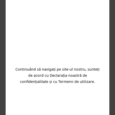
Parteneri Media
COMPANIE
Client Hub
Contactează-ne
Acest site este administrat și operat de TaDa
Gaming Ltd. cu număr de înregistrare C99914 având
adresa înregistrată la Nivel G, (Biroul 1/0355),
Quantum House, 75, Abate Rigord Street, Ta’ Xbiex XBX
1120.
TaDa Gaming este licențiat de MGA (Autoritatea
Continuând să navigați pe site-ul nostru, sunteți
pentru Jocuri din Malta) având numărul de licență
de acord cu Declarația noastră de
MGA/B2B/940/2022 emisă la 24 August 2023.
confidențialitate și cu Termenii de utilizare.
TaDa Gaming este licențiat și reglementat în Marea
Britanie de Comisia pentru Jocuri de Noroc cu
numărul de cont 66390
TaDa Gaming este licențiat și reglementat în Suedia
de Spelinspektionen cu numărul de licență 25Si1039,