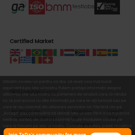
Certified Market
Utilizăm cookie-uri pentru ca dvs. să aveți cea mai bună
experiență pe site-ul nostru. Putem partaja informații despre
utilizarea site-ului nostru cu partenerii de analiză care, la rândul
lor, le pot asocia cu alte informații pe care le-ați furnizat sau pe
care le-au colectat din utilizarea serviciilor lor. Făcând clic pe
Politica de
Politica
Hartă
„Accept” sau continuând să utilizați site-ul web fără a vă modifica
confidențialitate
de
Site
setările, sunteți de acord să primiți toate modulele cookie pe
cookies
care le folosim pe site-ul nostru. Cu toate acestea, puteți modifica
oricând setările cookie-urilor.
Join TaDa's community for more