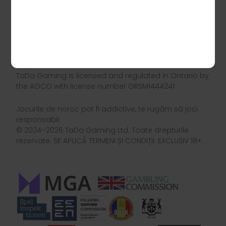
emisă la 2025-05-21
TaDa Gaming este licențiat și reglementat în Grecia
de Comisia Elenă a Jocurilor cu numărul de licență
HGC-000140-MN
TaDa Gaming este licențiat și reglementat în
România de ONJN cu numărul de licență
1719/19.12.2024
TaDa Gaming is licensed and regulated in Ontario by
the AGCO with license number GRSM1444241
Jocurile de noroc pot fi addictive, te rugăm să joci
responsabil.
© 2024–2026 TaDa Gaming Ltd. Toate drepturile
rezervate. SE APLICĂ TERMENI ȘI CONDIȚII. EXCLUSIV 18+.