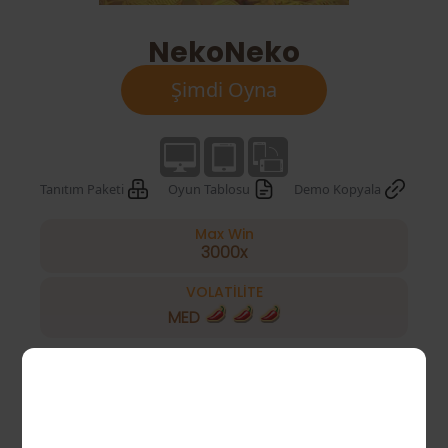
NekoNeko
Şimdi Oyna
Tanıtım Paketi
Oyun Tablosu
Demo Kopyala
Max Win
3000x
VOLATİLİTE
MED
Yuva
Oyunun türü
Ücretsiz Oyun, WILD,
Özel Özellikler
Gizemli Sembol
40 Lines
Ödeme hatları