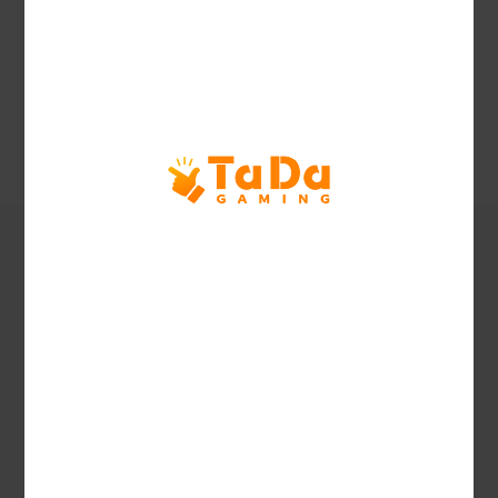
Yayınlanma
2025.9.2
Zamanı
Desteklenen Diller
Özellik Açıklaması 1