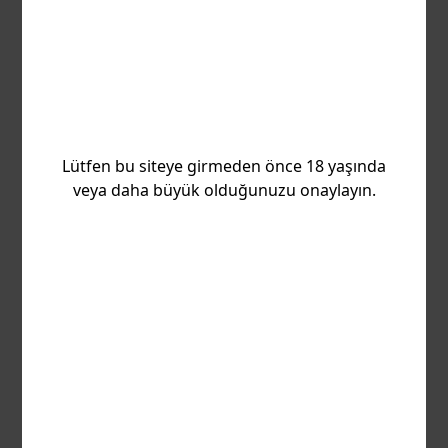
alın.
E-posta adresinizi bırakın, size en son oyun
bilgilerini gönderelim.
Lütfen bu siteye girmeden önce 18 yaşında
Lütfen kişisel verilerinizin işlenmesini kabul
veya daha büyük olduğunuzu onaylayın.
edin
Kişisel verilerimin işlenmesini kabul ediyorum
TaDa Gaming haberlerine abone olmayı çok
isterim (Spam yok)
Abone Ol