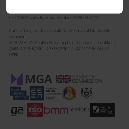
düzenlenmiştir.
TaDa Gaming is licensed and regulated in Ontario by
the AGCO with license number GRSM1444241
Kumar bağımlılık yapabilir, lütfen makul bir şekilde
oynayın.
© 2024–2026 TaDa Gaming Ltd. Tüm hakları saklıdır.
ŞARTLAR VE KOŞULLAR GEÇERLIDIR. SADECE 18 YAŞ VE
ÜZERI.