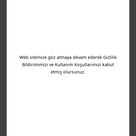
Bu site, C99914 kayıt numarasına sahip olan ve adresi
Level G, (Ofis 1/0355), Quantum House, 75, Abate
Rigord Street, Ta’ Xbiex XBX 1120 olan TaDa Gaming Ltd.
tarafından işletilmektedir.
TaDa Gaming, MGA (Malta Gaming Authority)
tarafından 24 Ağustos 2023 tarihinde verilen
Web sitemize göz atmaya devam ederek Gizlilik
MGA/B2B/940/2022 lisans numarası ile lisanslıdır.
TaDa Gaming, Büyük Britanya'da Gambling
Bildirimimizi ve Kullanım Koşullarımızı kabul
Commission tarafından 66390 hesap numarası
etmiş olursunuz.
altında lisanslı ve düzenlenmiştir.
TaDa Gaming, İsveç'te Spelinspektionen tarafından
25Si1039 lisans numarası ile 2025-05-21 tarihinde
verilen lisans ile lisanslı ve düzenlenmiştir.
TaDa Gaming, Yunanistan'da Hellenic Gaming
Commission tarafından HGC-000140-MN lisans
numarası ile lisanslı ve düzenlenmiştir.
TaDa Gaming, Romanya'da ONJN tarafından
1719/19.12.2024 lisans numarası ile lisanslı ve