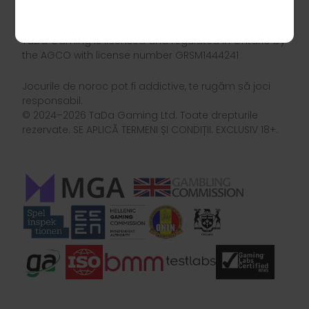
România de ONJN cu numărul de licență
1719/19.12.2024
TaDa Gaming is licensed and regulated in Ontario by
the AGCO with license number GRSM1444241
Jocurile de noroc pot fi addictive, te rugăm să joci
responsabil.
© 2024–2026 TaDa Gaming Ltd. Toate drepturile
rezervate. SE APLICĂ TERMENI ȘI CONDIȚII. EXCLUSIV 18+.