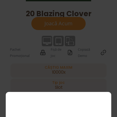
20 Blazing Clover
Joacă Acum
Pachet
Fișă de
Copiază
Promoțional
Joc
Demo
CÂȘTIG MAXIM
10000x
Tip joc
Slot
Caracteristici
Wild extinsibil, Joc Bonus
speciale
20 Lines
Linii plată
2025.7.23
Timp publicare