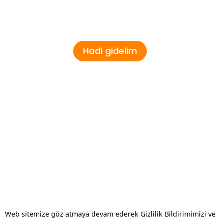
diyorum
çok isterim (Spam yok)
Hadi gidelim
lar
Ortaklar
oyunlar
Müşteriler
r
Medya Ortakları
e Arcade
e kart
Oyunu
Web sitemize göz atmaya devam ederek Gizlilik Bildirimimizi ve