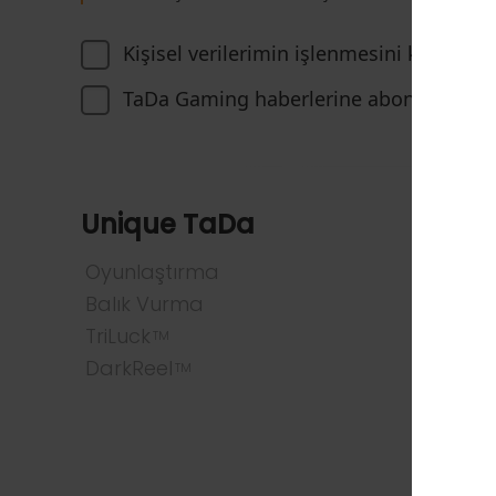
Kişisel verilerimin işlenmesini kabul e
TaDa Gaming haberlerine abone olmayı 
Unique TaDa
Oyun
Oyunlaştırma
Bütün 
Balık Vurma
Popüle
TriLuck
Yuva
TM
DarkReel
Balık v
TM
Masa v
Bingo
Crash 