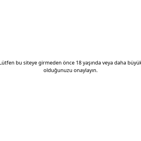
Ana Oyun
deme hattında genişleyen wild'lar içeriyor; sıcaklığı
Lütfen bu siteye girmeden önce 18 yaşında veya daha büyü
olduğunuzu onaylayın.
 son bilgileri alın.
 bilgilerini gönderelim.
Abone Ol
n