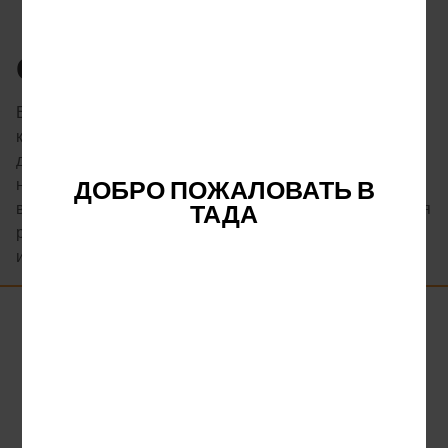
ОПИСАНИЕ
Европейская рулетка - это классическая игра с
колесом, содержащим 36 чисел и зеленое 0. Игроки
делают ставку на то, где будет приземлиться мяч, либо
ДОБРО ПОЖАЛОВАТЬ В
на определенном числе слот, либо на разных
ТАДА
вариантах, таких как красный или черный. Европейская
рулетка, имея только одного 0, относительно проста в
игре и является одной из популярных игр в казино.