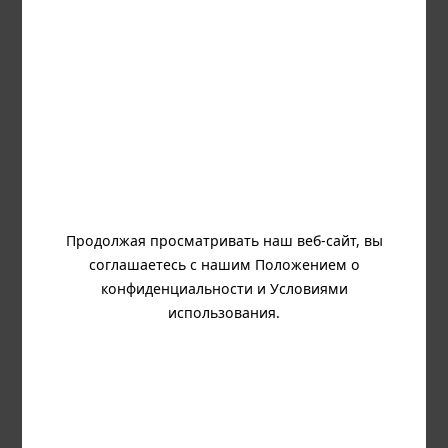
партнеры
Client Hub
Свяжитесь с нами
Этот сайт управляется и эксплуатируется TaDa Gaming
Ltd. с регистрационным номером C99914 и
зарегистрированным адресом Level G, (Office 1/0355),
Quantum House, 75, Abate Rigord Street, Ta’ Xbiex XBX
1120.
Продолжая просматривать наш веб-сайт, вы
TaDa Gaming лицензировано MGA (Мальтийским
игровым управлением) с номером лицензии
соглашаетесь с нашим Положением о
MGA/B2B/940/2022, выданной 24 августа 2023 г.
конфиденциальности и Условиями
TaDa Gaming лицензировано и регулировано в
использования.
Великобритании Комиссией по азартным играм под
счетом номер 66390
TaDa Gaming лицензировано и регулировано в Швеции
Spelinspektionen с номером лицензии 25Si1039,
выданной 2025-05-21