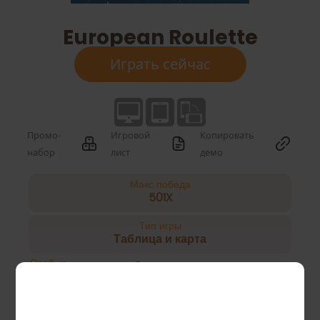
European Roulette
Играть сейчас
Промо-
Игровой
Копировать
набор
лист
демо
Макс победа
501X
Тип игры
Таблица и карта
Особые
Дополнительная выплата
возможности
Table Game
Линии выплат
2024.02.08
Время публикации