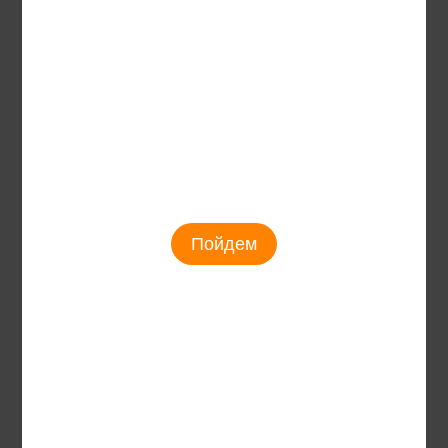
Unique TaDa
Игры
Геймификация
Все игры
Стрельба по рыбам
Популярный
TriLuck
Слот
TM
DarkReel
Рыба и аркада
TM
Пойдем
Таблица и карта
Бинго
Игра Crash
Партнеры
Быстрые ссылки
Клиенты
Новости
Медийные
Компания