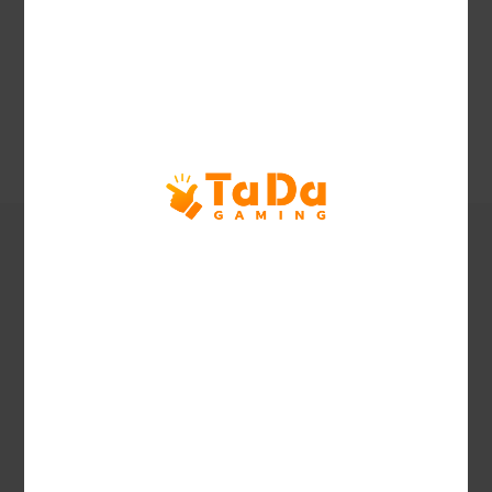
Поддерживаемые
языки
Игровой процесс