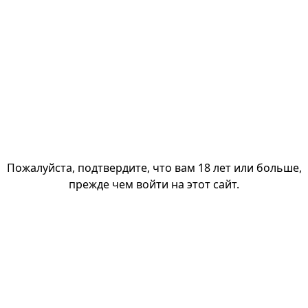
Описание функции 1
ленный в пороке. Зайдите в туфли бесстрашного боев
шное спасение запускает благодарность боссов, рас
иступите к захватывающему приключению игрового а
Пожалуйста, подтвердите, что вам 18 лет или больше,
прежде чем войти на этот сайт.
ую информацию о TaDa
 мы отправим вам последнюю информацию об играх.