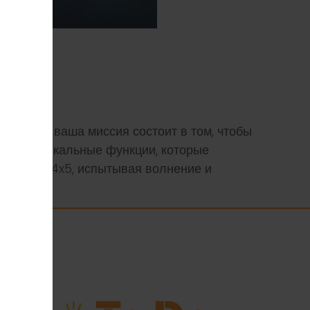
ика, где ваша миссия состоит в том, чтобы
крывая уникальные функции, которые
втомата 4x5, испытывая волнение и