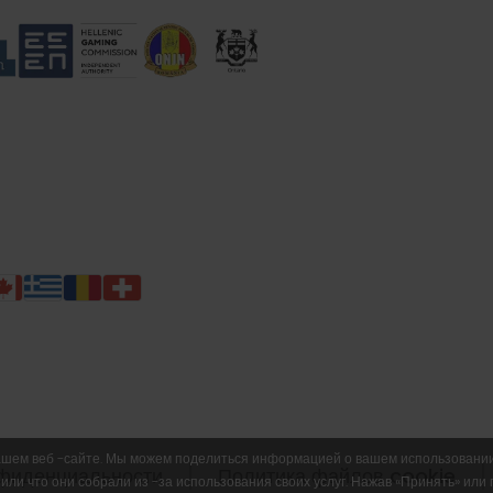
шем веб -сайте. Мы можем поделиться информацией о вашем использовании н
нфиденциальности
Политика файлов cookie
или что они собрали из -за использования своих услуг. Нажав «Принять» или 