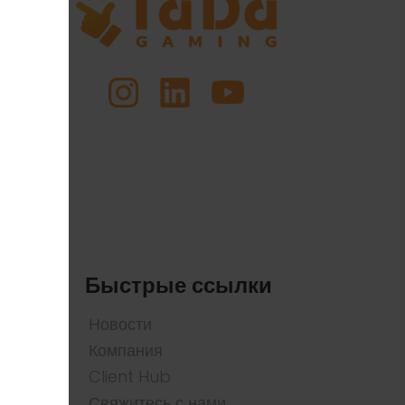
ься
Быстрые ссылки
Новости
Компания
Client Hub
Свяжитесь с нами