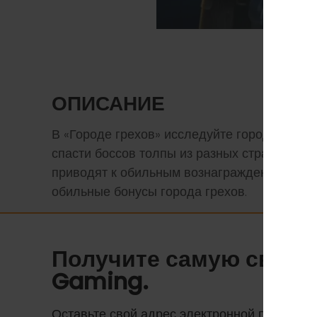
ОПИСАНИЕ
В «Городе грехов» исследуйте город, закреп
спасти боссов толпы из разных стран. Успе
приводят к обильным вознаграждениям. Пр
обильные бонусы города грехов.
Получите самую свеж
Gaming.
Оставьте свой адрес электронной почты, и