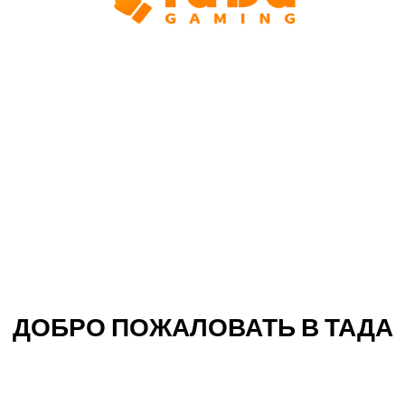
ДОБРО ПОЖАЛОВАТЬ В ТАДА