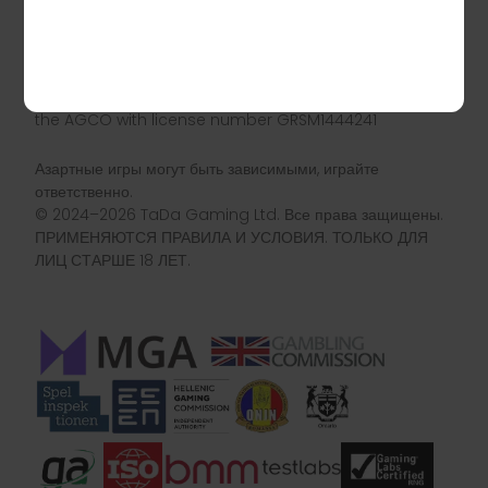
Греческой игровой комиссией с номером лицензии HGC-
000140-MN
TaDa Gaming лицензировано и регулировано в
Румынии ONJN с номером лицензии 1719/19.12.2024
TaDa Gaming is licensed and regulated in Ontario by
the AGCO with license number GRSM1444241
Азартные игры могут быть зависимыми, играйте
ответственно.
© 2024–2026 TaDa Gaming Ltd. Все права защищены.
ПРИМЕНЯЮТСЯ ПРАВИЛА И УСЛОВИЯ. ТОЛЬКО ДЛЯ
ЛИЦ СТАРШЕ 18 ЛЕТ.