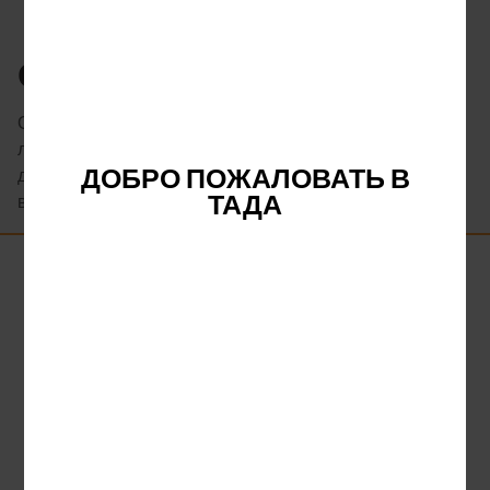
ОПИСАНИЕ
Осветите фейерверки празднования, заплачиваемые
линии высоких шансов, приносящих удачу！ Фортуны
ДОБРО ПОЖАЛОВАТЬ В
дети очаровательны, фейерверки приносят удачу,
ТАДА
выигрышные очки приносят радость！
Получите самую свежую информацию
о TaDa Gaming.