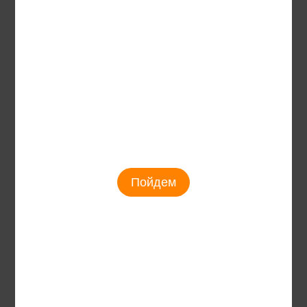
Подписаться
Unique TaDa
Игры
Геймификация
Все игры
Стрельба по рыбам
Популярный
TriLuck
Слот
TM
DarkReel
Рыба и аркада
TM
Пойдем
Таблица и карта
Бинго
Игра Crash
Партнеры
Быстрые ссылки
Клиенты
Новости