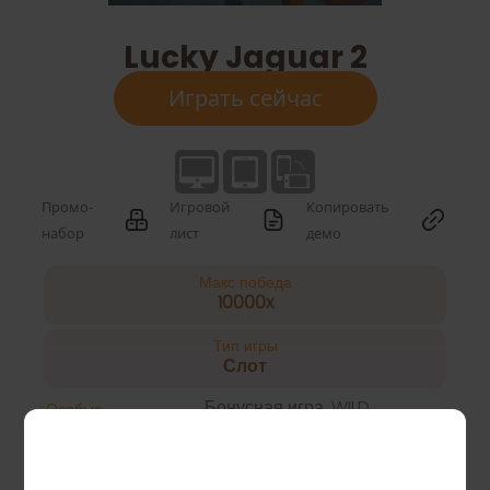
Lucky Jaguar 2
Играть сейчас
Промо-
Игровой
Копировать
набор
лист
демо
Макс победа
10000x
Тип игры
Слот
Бонусная игра, WILD,
Особые
Множитель, Бонус
возможности
5 Lines
Линии выплат