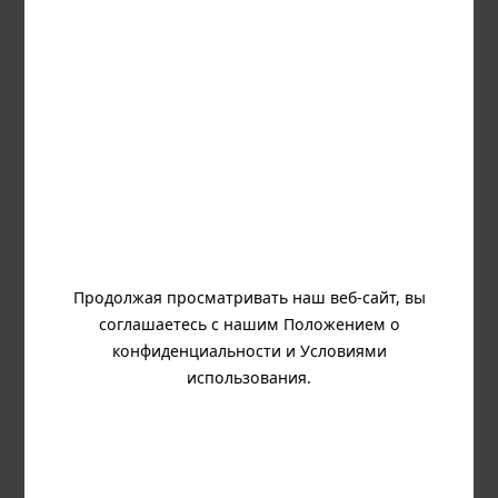
Медийные
Компания
партнеры
Client Hub
Свяжитесь с нами
Этот сайт управляется и эксплуатируется TaDa Gaming
Ltd. с регистрационным номером C99914 и
зарегистрированным адресом Level G, (Office 1/0355),
Quantum House, 75, Abate Rigord Street, Ta’ Xbiex XBX
1120.
Продолжая просматривать наш веб-сайт, вы
TaDa Gaming лицензировано MGA (Мальтийским
соглашаетесь с нашим Положением о
игровым управлением) с номером лицензии
конфиденциальности и Условиями
MGA/B2B/940/2022, выданной 24 августа 2023 г.
использования.
TaDa Gaming лицензировано и регулировано в
Великобритании Комиссией по азартным играм под
счетом номер 66390
TaDa Gaming лицензировано и регулировано в Швеции