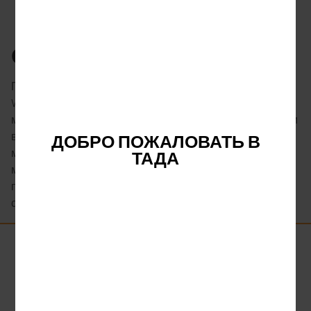
ОПИСАНИЕ
По мере вращения барабана, при появлении символа
WILD, можно получить дополнительный бонус, который
может достигать 10000 раз; кроме того, при совпадении
всех символов можно получить дополнительный
ДОБРО ПОЖАЛОВАТЬ В
множитель в 2~10 раз; в процессе игры Bonus Game
ТАДА
может случайным образом быть запущен, что сделает
получение высоких выплат за все совпадения
символов значительно проще.