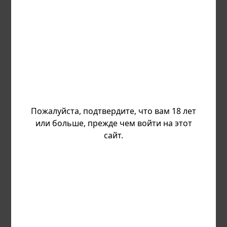
Получите самую свежую информацию
о TaDa Gaming.
Оставьте свой адрес электронной почты, и мы
отправим вам последнюю информацию об играх.
Пожалуйста, подтвердите, что вам 18 лет
или больше, прежде чем войти на этот
Пожалуйста, согласитесь на обработку
сайт.
ваших персональных данных
Я согласен на обработку моих
персональных данных
Я бы хотел подписаться на новости TaDa
Gaming (без спама)