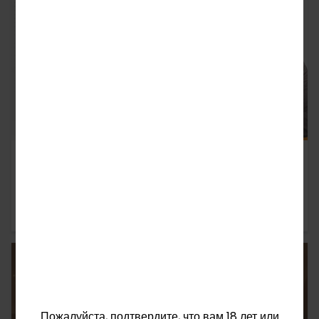
31 / 07 / 2026
ВЫПУСК ИГРЫ
Market Spotlight - Why TaDa’s Fruit Cha Cha
Cha Succeeds in Italy
Пожалуйста, подтвердите, что вам 18 лет или