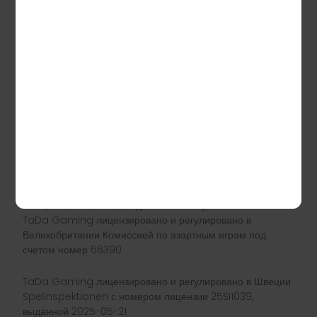
партнеры
Client Hub
Свяжитесь с нами
Этот сайт управляется и эксплуатируется TaDa Gaming
Ltd. с регистрационным номером C99914 и
зарегистрированным адресом Level G, (Office 1/0355),
Quantum House, 75, Abate Rigord Street, Ta’ Xbiex XBX
1120.
TaDa Gaming лицензировано MGA (Мальтийским
игровым управлением) с номером лицензии
MGA/B2B/940/2022, выданной 24 августа 2023 г.
TaDa Gaming лицензировано и регулировано в
Великобритании Комиссией по азартным играм под
счетом номер 66390
TaDa Gaming лицензировано и регулировано в Швеции
Spelinspektionen с номером лицензии 25Si1039,
выданной 2025-05-21