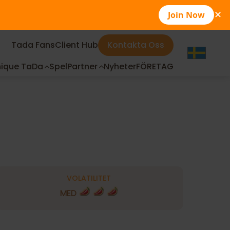
Join Now
✕
Tada Fans
Client Hub
Kontakta Oss
ique TaDa
Spel
Partner
Nyheter
FÖRETAG
VOLATILITET
MED