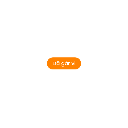
ationen om TaDa Gaming.
te informationen om spel.
Prenumere
nuppgifter
Då går vi
ersonuppgifter
från TaDa Gaming (Ingen skräppost)
Partner
EL
Kunder