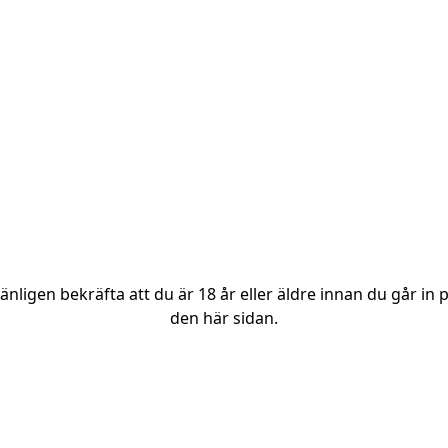
Huvudspel
uppleva det bästa och enklaste klassiska spelauto
 lyckohjulet att triggas, och du kommer definitivt 
änligen bekräfta att du är 18 år eller äldre innan du går in 
den här sidan.
uderar WILD, kan du utlösa lyckohjulet och ha en c