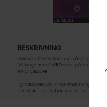
BESKRIVNING
Klassiska frukter kommer, så att du kan 
Så länge som 3 WILD visas på brädet kommer
V
ett gratisspel!
I gratisspelet, så länge anslutningen inkl
anslutningar och bonusar markant!