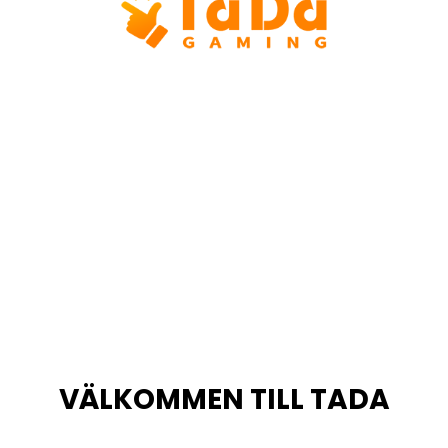
VÄLKOMMEN TILL TADA