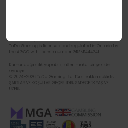
verilen lisans ile lisanslı ve düzenlenmiştir.
TaDa Gaming, Yunanistan'da Hellenic Gaming
Commission tarafından HGC-000140-MN lisans
numarası ile lisanslı ve düzenlenmiştir.
TaDa Gaming, Romanya'da ONJN tarafından
1719/19.12.2024 lisans numarası ile lisanslı ve
düzenlenmiştir.
TaDa Gaming is licensed and regulated in Ontario by
the AGCO with license number GRSM1444241
Kumar bağımlılık yapabilir, lütfen makul bir şekilde
oynayın.
© 2024–2026 TaDa Gaming Ltd. Tüm hakları saklıdır.
ŞARTLAR VE KOŞULLAR GEÇERLIDIR. SADECE 18 YAŞ VE
ÜZERI.