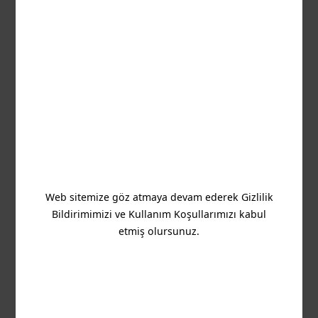
Müşteriler
Haberler
Medya Ortakları
Şirket
Client Hub
Bize Ulaşın
Bu site, C99914 kayıt numarasına sahip olan ve adresi
Level G, (Ofis 1/0355), Quantum House, 75, Abate
Rigord Street, Ta’ Xbiex XBX 1120 olan TaDa Gaming Ltd.
tarafından işletilmektedir.
TaDa Gaming, MGA (Malta Gaming Authority)
Web sitemize göz atmaya devam ederek Gizlilik
tarafından 24 Ağustos 2023 tarihinde verilen
Bildirimimizi ve Kullanım Koşullarımızı kabul
MGA/B2B/940/2022 lisans numarası ile lisanslıdır.
etmiş olursunuz.
TaDa Gaming, Büyük Britanya'da Gambling
Commission tarafından 66390 hesap numarası
altında lisanslı ve düzenlenmiştir.
TaDa Gaming, İsveç'te Spelinspektionen tarafından
25Si1039 lisans numarası ile 2025-05-21 tarihinde