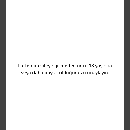
TaDa Gaming hakkında en son bilgileri
alın.
E-posta adresinizi bırakın, size en son oyun
bilgilerini gönderelim.
Lütfen bu siteye girmeden önce 18 yaşında
veya daha büyük olduğunuzu onaylayın.
Lütfen kişisel verilerinizin işlenmesini kabul
edin
Kişisel verilerimin işlenmesini kabul ediyorum
TaDa Gaming haberlerine abone olmayı çok
isterim (Spam yok)