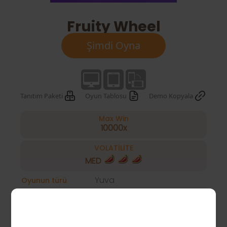
Fruity Wheel
Şimdi Oyna
Tanıtım Paketi
Oyun Tablosu
Demo Kopyala
Max Win
10000x
VOLATİLİTE
MED
Yuva
Oyunun türü
Ücretsiz Oyun, Çarpan,
Özel Özellikler
Şanslı Çark, WILD
243 ways
Ödeme hatları