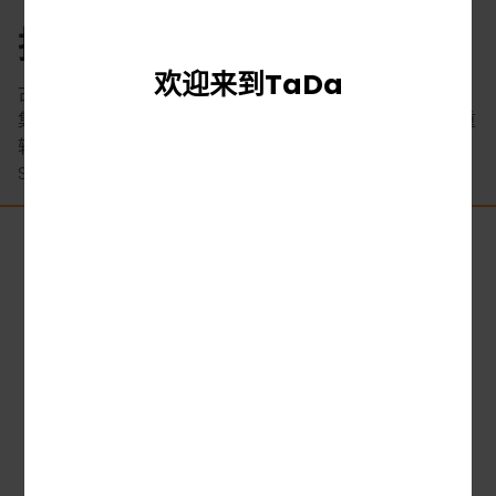
描述
欢迎来到TaDa
古罗马的《浴血战士》！ 挑战命运，成为斗兽士传奇。 收
集 SCATTER 珠子，解锁小符号，掌握神秘符号的威力。 重
转盘面，挑战神秘符号的极限。 在免费游戏中，勇敢面对
SCATTER，累积珠子，享受额外局数的荣耀！
获取有关TaDa Gaming的最新信息。
留下您的电子邮件，我们将发送最新的游戏信息给您。