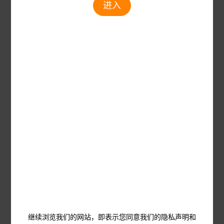
进入
棋牌和押分机
賓果
撞击游戏
合作伙伴
快速链接
客户
新闻
媒体合作伙伴
公司
Client Hub
联系我们
该网站由TaDa Gaming有限公司运营和管理，注册号为
C99914，注册地址为Level G, (Office 1/0355), Quantum
House, 75, Abate Rigord Street, Ta’ Xbiex XBX 1120。
TaDa Gaming获得马耳他博彩管理局（MGA）的许可，许
继续浏览我们的网站，即表示您同意我们的隐私声明和
可证编号为MGA/B2B/940/2022，签发日期为2023年8月24