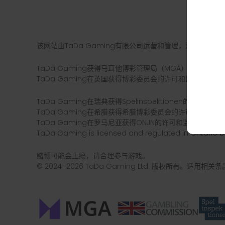
撞击游
该网站由TaDa Gaming有限公司运营和管理，注册号为C99914，注册地址为Le
TaDa Gaming获得马耳他博彩管理局（MGA）的许可，许可证
TaDa Gaming在英国获得博彩委员会的许可和监管，账号编
TaDa Gaming在瑞典获得Spelinspektionen的许可和监
TaDa Gaming在希腊获得希腊博彩委员会的许可和监管，许可
TaDa Gaming在罗马尼亚获得ONJN的许可和监管，许可证编号为1
TaDa Gaming is licensed and regulated in Ontario 
赌博可能会上瘾，请合理参与游戏。
© 2024–2026 TaDa Gaming Ltd. 版权所有。适用