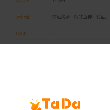
老虎机
游戏类型
快速奖励、特殊鱼种、转盘、
游戏特色
-
赔付线
2024.10.16
发行时间
支援语