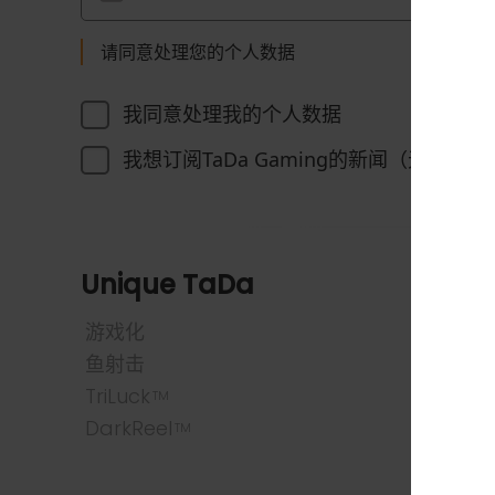
请同意处理您的个人数据
我同意处理我的个人数据
我想订阅TaDa Gaming的新闻（无垃圾
Unique TaDa
游戏
游戏化
所有游
鱼射击
热门
TriLuck
老虎机
TM
DarkReel
鱼机和
TM
棋牌和
賓果