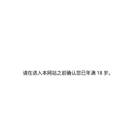
功能说明1
请在进入本网站之前确认您已年满 18 岁。
魔出现还能奖金加倍，Free Game持续收集不间断！
g的最新信息。
息给您。
订阅