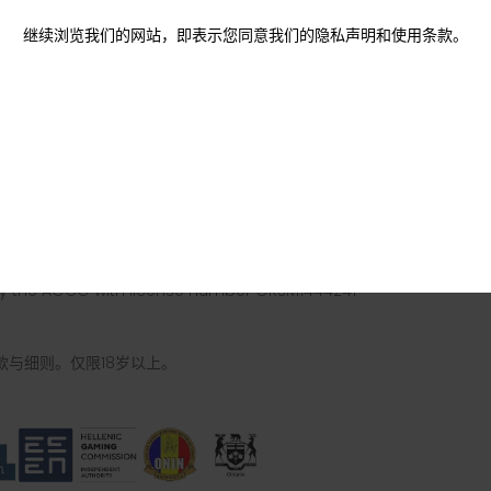
戏
继续浏览我们的网站，即表示您同意我们的隐私声明和使用条款。
vel G, (Office 1/0355), Quantum House, 75, Abate Rigo
编号为MGA/B2B/940/2022，签发日期为2023年8月24日。
号为66390
管，许可证编号为25Si1039，签发日期为2025-05-21
证编号为HGC-000140-MN
719/19.12.2024
by the AGCO with license number GRSM1444241
相关条款与细则。仅限18岁以上。