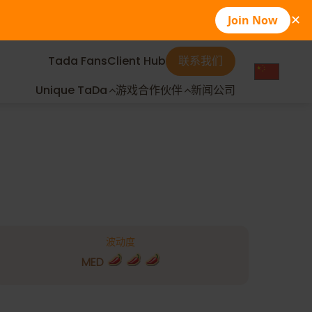
Join Now
✕
Tada Fans
Client Hub
联系我们
Unique TaDa
游戏
合作伙伴
新闻
公司
波动度
MED