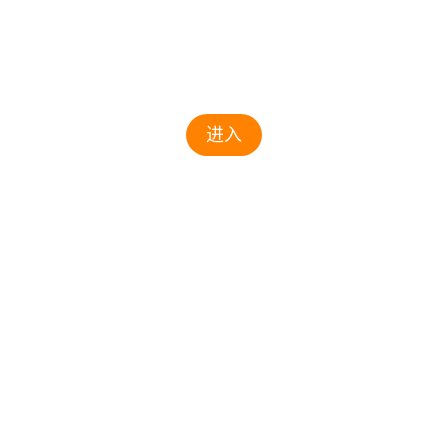
进入
邮件）
合作伙伴
戏
客户
媒体合作伙伴
街机
押分机