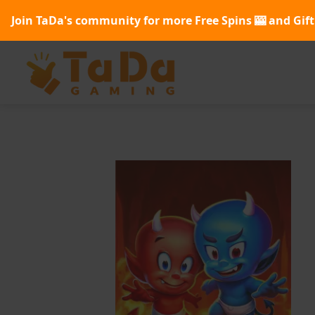
Join TaDa's community for more Free Spins 🎰 and Gift 