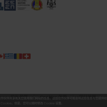
隐私政策
Cookies 政策
网站地图
分析合作伙伴共享有关您使用我们网站的信息，这些合作伙伴可能会将这些信息与您提供
kie。但是，您可以随时修改 Cookie 设置。