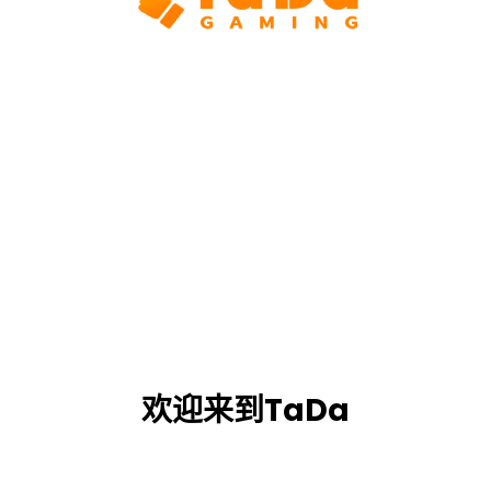
欢迎来到TaDa