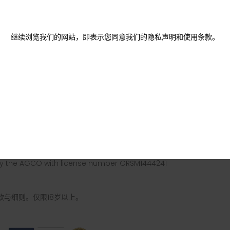
押分机
继续浏览我们的网站，即表示您同意我们的隐私声明和使用条款。
戏
vel G, (Office 1/0355), Quantum House, 75, Abate Rigo
编号为MGA/B2B/940/2022，签发日期为2023年8月24日。
号为66390
管，许可证编号为25Si1039，签发日期为2025-05-21
证编号为HGC-000140-MN
719/19.12.2024
by the AGCO with license number GRSM1444241
相关条款与细则。仅限18岁以上。