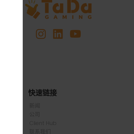
快速链接
新闻
公司
Client Hub
联系我们