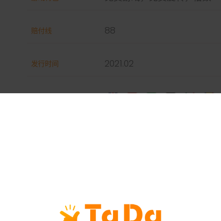
88
赔付线
2021.02
发行时间
支援语系