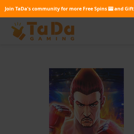
Join TaDa's community for more Free Spins 🎰 and Gift 