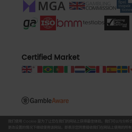
Certified Market
我们使用 Cookie 是为了让您在我们的网站上获得最佳体验。我们可以与
更改设置的情况下继续使用该网站，即表示您同意接收我们在网站上使用的所有 Coo