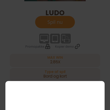
LUDO
Spil nu
Promopakke
Kopier demo
MAX WIN
2.85X
Type af spil
Bord og kort
Indisk, Ludo, Multiplayer
Særlige funktioner
0
Betalingslinjer
2022.10
Udgivelsestidspunkt