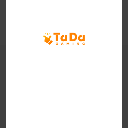
Understøttede
sprog
Spilskærm