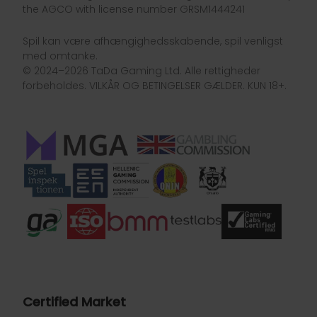
the AGCO with license number GRSM1444241
Spil kan være afhængighedsskabende, spil venligst
med omtanke.
© 2024–2026 TaDa Gaming Ltd. Alle rettigheder
forbeholdes. VILKÅR OG BETINGELSER GÆLDER. KUN 18+.
Certified Market