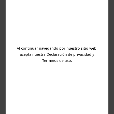
Este sitio es gestionado y operado por TaDa Gaming
Ltd. con número de registro C99914 y dirección
registrada en Nivel G, (Oficina 1/0355), Quantum
House, 75, Abate Rigord Street, Ta’ Xbiex XBX 1120.
TaDa Gaming está licenciada por la MGA (Autoridad
de Juegos de Malta) con el número de licencia
MGA/B2B/940/2022 emitido el 24 de agosto de 2023.
Al continuar navegando por nuestro sitio web,
TaDa Gaming está licenciada y regulada en Gran
acepta nuestra Declaración de privacidad y
Bretaña por la Comisión de Juegos de Azar bajo el
número de cuenta 66390
Términos de uso.
TaDa Gaming está licenciada y regulada en Suecia
por Spelinspektionen con el número de licencia
25Si1039, emitido el 21-05-2025
TaDa Gaming está licenciada y regulada en Grecia
por la Comisión Helénica de Juegos con el número
de licencia HGC-000140-MN
TaDa Gaming está licenciada y regulada en
Rumania por la ONJN con el número de licencia