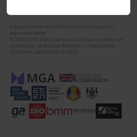
1719/19.12.2024
TaDa Gaming is licensed and regulated in Ontario by
the AGCO with license number GRSM1444241
El juego puede ser adictivo, por favor juega con
responsabilidad.
© 2024–2026 TaDa Gaming Ltd. Todos los derechos
reservados. SE APLICAN TÉRMINOS Y CONDICIONES.
SOLO PARA MAYORES DE 18 AÑOS.