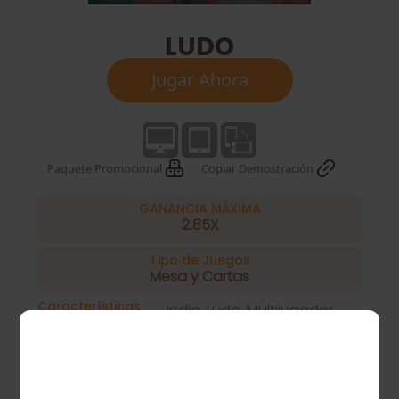
LUDO
Jugar Ahora
Paquete Promocional
Copiar Demostración
GANANCIA MÁXIMA
2.85X
Tipo de Juegos
Mesa y Cartas
Características
Indio, Ludo, Multijugador
especiales
0
Líneas de pago
Hora de
2022.10
publicación