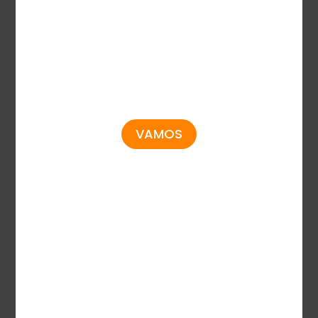
Unique TaDa
Juegos
Gamificación
Todos los Juegos
Disparo de Peces
Popular
TriLuck
Tragamoneda
TM
DarkReel
Pesca y Arcade
TM
Mesa y Cartas
VAMOS
Bingo
Juego Crash
Socios
Enlaces Rápidos
Clientes
Noticias
Socios de Medios
Compañía
Client Hub
Contáctanos