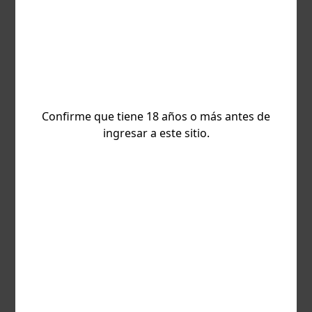
última información del juego.
Por favor, acepta el procesamiento de tus
datos personales
Confirme que tiene 18 años o más antes de
ingresar a este sitio.
Acepto el procesamiento de mis datos
personales
Me encantaría suscribirme a las noticias de
TaDa Gaming (Sin spam)
Suscribirse