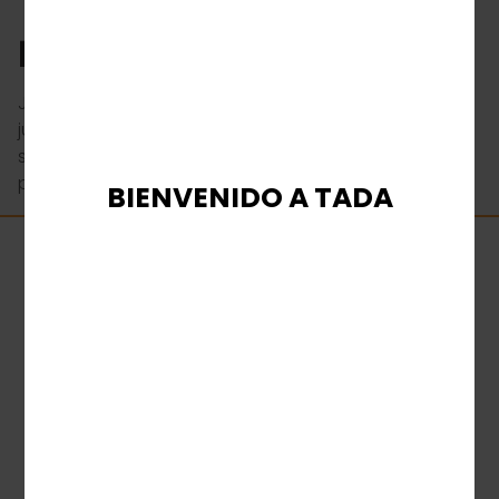
DESCRIPCIÓN
Juego ludo indio tradicional, donde cuatro
jugadores usan dados para jugar. Combinando la
suerte y la estrategia, el objetivo es mover todas las
piezas a la línea de meta para ganar
BIENVENIDO A TADA
Obtén la información más reciente
sobre TaDa Gaming.
Deja tu correo electrónico, y te enviaremos la