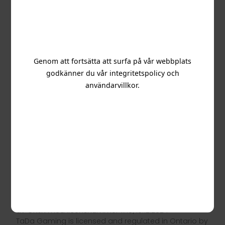
Denna sida drivs och hanteras av TaDa Gaming Ltd.
med registreringsnummer C99914 och registrerad
adress på Level G, (Kontor 1/0355), Quantum House,
75, Abate Rigord Street, Ta’ Xbiex XBX 1120.
Genom att fortsätta att surfa på vår webbplats
TaDa Gaming är licensierad av MGA (Malta Gaming
Authority) med licensnummer MGA/B2B/940/2022
godkänner du vår integritetspolicy och
utfärdat den 24 augusti 2023.
användarvillkor.
TaDa Gaming är licensierad och reglerad i
Storbritannien av Gambling Commission under
kontonummer 66390
TaDa Gaming är licensierad och reglerad i Sverige av
Spelinspektionen med licensnummer 25Si1039,
utfärdat 2025-05-21
TaDa Gaming är licensierad och reglerad i Grekland
av Hellenic Gaming Commission med licensnummer
HGC-000140-MN
TaDa Gaming är licensierad och reglerad i Rumänien
av ONJN med licensnummer 1719/19.12.2024
TaDa Gaming is licensed and regulated in Ontario by