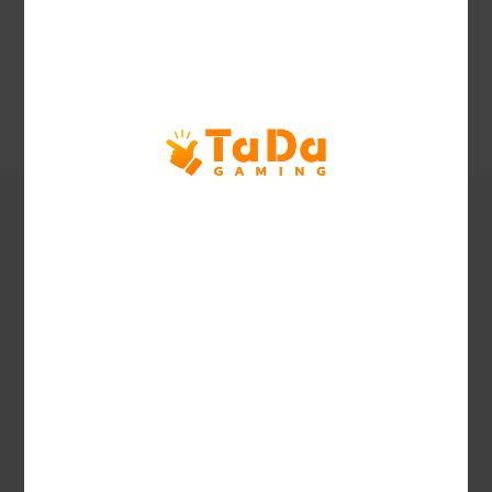
Språk som stöds
Spelskärm