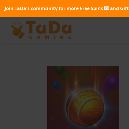
Join TaDa's community for more Free Spins 🎰 and Gift 