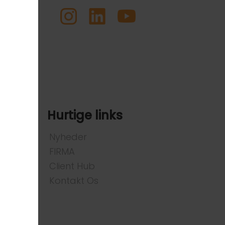
Hurtige links
Nyheder
FIRMA
Client Hub
Kontakt Os