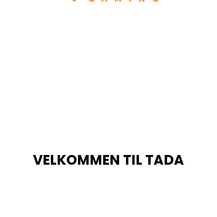
VELKOMMEN TIL TADA