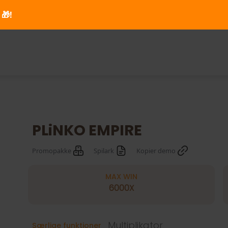
🎁!
PLiNKO EMPIRE
Promopakke
Spilark
Kopier demo
MAX WIN
6000X
Multiplikator
Særlige funktioner