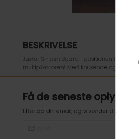
BESKRIVELSE
Juster Smash Board -positionen frit og udfo
multiplikatoren! Med knusende og multipl
Få de seneste oplysni
Efterlad din email, og vi sender dig den se