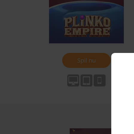
Spil nu