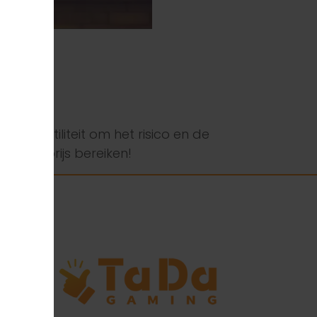
e volatiliteit om het risico en de
er de prijs bereiken!
.
n