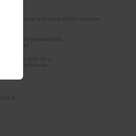
 adres op Level G, (Kantoor 1/0355), Quantum
egeven op 24 augustus 2023.
tnummer 66390
itgegeven op 2025-05-21
enummer HGC-000140-MN
OOR 18+.