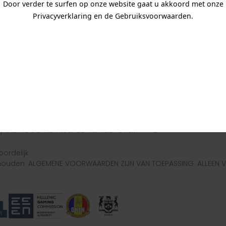
Door verder te surfen op onze website gaat u akkoord met onze
Privacyverklaring en de Gebruiksvoorwaarden.
a Gaming Ltd. met registratienummer C99914 met geregistreerd
Gaming Authority) met licentienummer MGA/B2B/940/2022 uitg
Groot-Brittannië door de Gambling Commission onder accoun
eden door de Spelinspektionen met licentienummer 25Si1039, u
riekenland door de Hellenic Gaming Commission met licenti
menië door de ONJN met licentienummer 1719/19.12.2024
by the AGCO with license number GRSM1444241
ordelijk.
houden. ALGEMENE VOORWAARDEN ZIJN VAN TOEPASSING. ALLEEN V