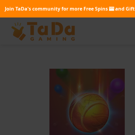
Join TaDa's community for more Free Spins 🎰 and Gift 