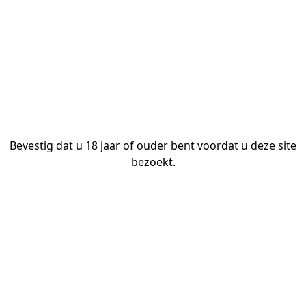
Functiebeschrijving
 en ontvouw uw eigen bewegende strategie! Betaal d
Bevestig dat u 18 jaar of ouder bent voordat u deze site
Met smaden en vermenigvuldigen, kun je tot 6000 ke
bezoekt.
nformatie over TaDa Gaming
ieuwste spelinformatie.
Abonnere