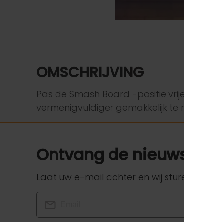
OMSCHRIJVING
Pas de Smash Board -positie vrijelijk aan
vermenigvuldiger gemakkelijk te regelen! 
Ontvang de nieuwste i
Laat uw e-mail achter en wij sturen u de n