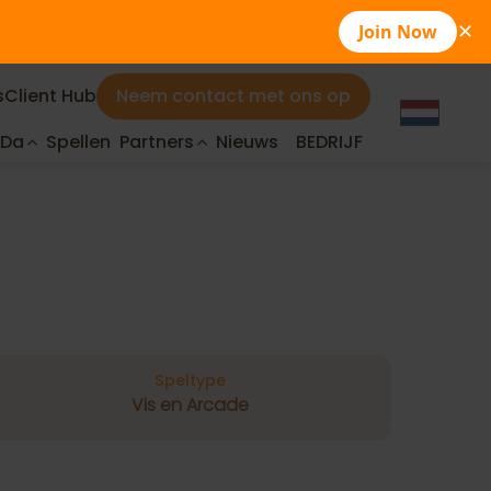
Join Now
✕
s
Client Hub
Neem contact met ons op
aDa
Spellen
Partners
Nieuws
BEDRIJF
Speltype
Vis en Arcade