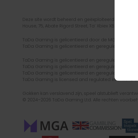
Deze site wordt beheerd en geëxploiteerd door TaD
House, 75, Abate Rigord Street, Ta’ Xbiex XBX 1120.
TaDa Gaming is gelicentieerd door de MGA (Malta 
TaDa Gaming is gelicentieerd en gereguleerd in 
TaDa Gaming is gelicentieerd en gereguleerd in Zw
TaDa Gaming is gelicentieerd en gereguleerd in G
TaDa Gaming is gelicentieerd en gereguleerd in Roe
TaDa Gaming is licensed and regulated in Ontario 
Gokken kan verslavend zijn, speel alstublieft verantwo
© 2024–2026 TaDa Gaming Ltd. Alle rechten voorbe