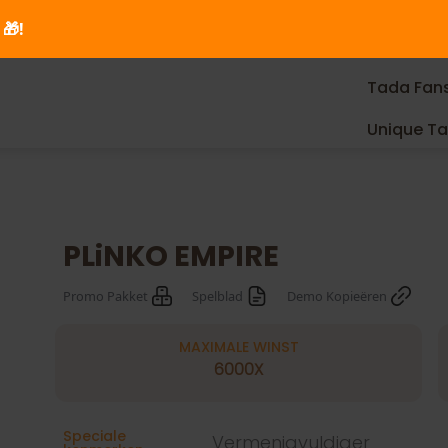
🎁!
Tada Fan
Unique T
PLiNKO EMPIRE
Promo Pakket
Spelblad
Demo Kopieëren
MAXIMALE WINST
6000X
Speciale
Vermenigvuldiger