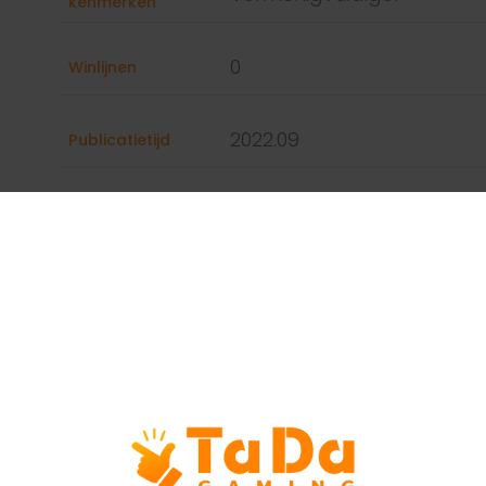
kenmerken
0
Winlijnen
2022.09
Publicatietijd
Ondersteunde
talen