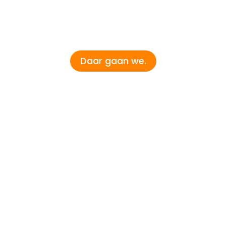
n uw persoonsgegevens
mijn persoonsgegevens
ming nieuws (Geen spam)
Daar gaan we.
en
Partners
ELLEN
Klanten
r
Media Partners
 Arcade
n kaart
spel