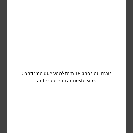
Receba as informações mais recentes
sobre a TaDa Gaming.
Deixe seu email, e nós lhe enviaremos as
informações mais recentes sobre jogos.
Por favor, concorde com o processamento
dos seus dados pessoais
Confirme que você tem 18 anos ou mais
antes de entrar neste site.
Concordo com o processamento dos meus
dados pessoais
Adoraria me inscrever para receber notícias
da TaDa Gaming (Sem spam)
Inscrever-se