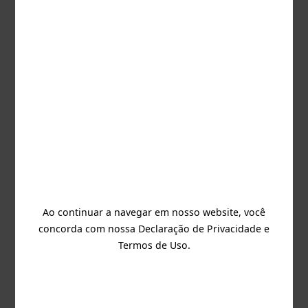
Parceiros de Mídia
Empresa
Client Hub
Fale Conosco
Este site é administrado e operado pela TaDa
Gaming Ltd. com número de registro C99914, com
endereço registrado no Level G, (Office 1/0355),
Quantum House, 75, Abate Rigord Street, Ta’ Xbiex XBX
1120.
TaDa Gaming é licenciada pela MGA (Autoridade de
Jogos de Malta) com número de licença
Ao continuar a navegar em nosso website, você
MGA/B2B/940/2022 emitida em 24 de agosto de
2023.
concorda com nossa Declaração de Privacidade e
TaDa Gaming é licenciada e regulamentada na Grã-
Termos de Uso.
Bretanha pela Gambling Commission sob o número
de conta 66390
TaDa Gaming é licenciada e regulamentada na