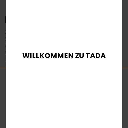
BESCHREIBUNG
Das echte 21-Punkte-Pokerspiel im Casino-Stil mit
Splitting-, Verdoppelungs- und
Versicherungsoptionen, die Ihnen einen Vorteil am
Tisch verschaffen. Wenn Sie zu Beginn einen „BLACK
WILLKOMMEN ZU TADA
JACK“ erhalten, erhalten Sie einen höheren Bonus.
Erhalten Sie die neuesten