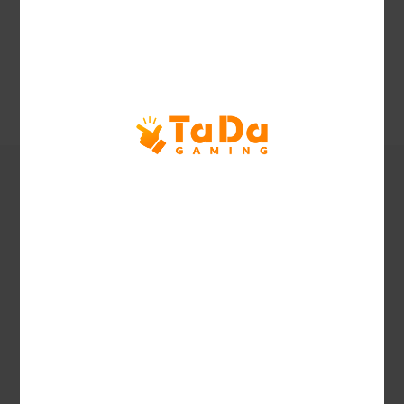
Desteklenen Diller
Oyuncu Salonu