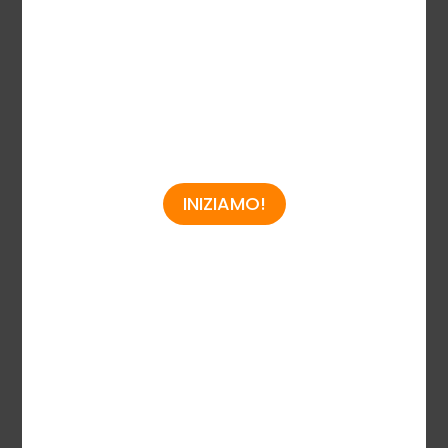
Unique TaDa
Giochi
Gamificazione
TUTTI I GIOCHI
Fish-Shooting
Famosi
TriLuck
Slot
TM
DarkReel
Fish and Arcade
TM
Tavolo e carte
INIZIAMO!
Bingo
Gioco Crash
Partner
Link Veloci
Clienti
Notizie
Partner Media
AZIENDA
Client Hub
Contattaci