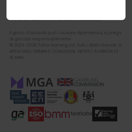
regolamentato in Romania dall'ONJN con numero di
licenza 1719/19.12.2024
TaDa Gaming is licensed and regulated in Ontario by
the AGCO with license number GRSM1444241
Il gioco d'azzardo può causare dipendenza, si prega
di giocare responsabilmente.
© 2024–2026 TaDa Gaming Ltd. Tutti i diritti riservati. SI
APPLICANO TERMINI E CONDIZIONI. VIETATO AI MINORI DI
18 ANNI.