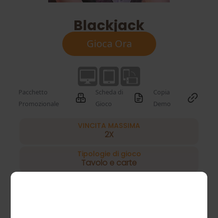
Blackjack
Gioca Ora
Pacchetto
Scheda di
Copia
Promozionale
Gioco
Demo
VINCITA MASSIMA
2X
Tipologie di gioco
Tavolo e carte
Poker
Funzioni speciali
Linee di
Cards
pagamento
Orario di
2023.09