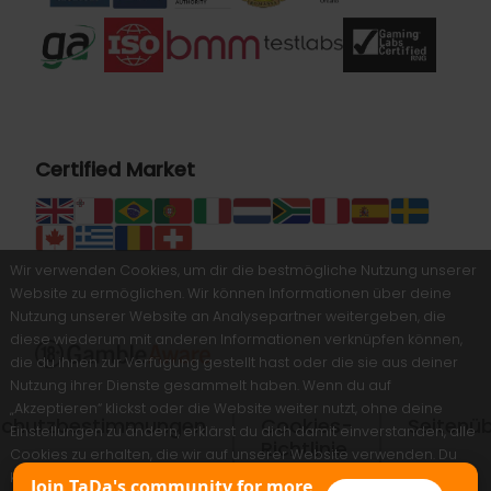
Certified Market
Wir verwenden Cookies, um dir die bestmögliche Nutzung unserer
Website zu ermöglichen. Wir können Informationen über deine
Nutzung unserer Website an Analysepartner weitergeben, die
diese wiederum mit anderen Informationen verknüpfen können,
die du ihnen zur Verfügung gestellt hast oder die sie aus deiner
Nutzung ihrer Dienste gesammelt haben. Wenn du auf
„Akzeptieren“ klickst oder die Website weiter nutzt, ohne deine
schutzbestimmungen
Cookies-
Seitenüb
Einstellungen zu ändern, erklärst du dich damit einverstanden, alle
Richtlinie
Cookies zu erhalten, die wir auf unserer Website verwenden. Du
kannst jedoch jederzeit die Cookie-Einstellungen ändern.
Join TaDa's community for more