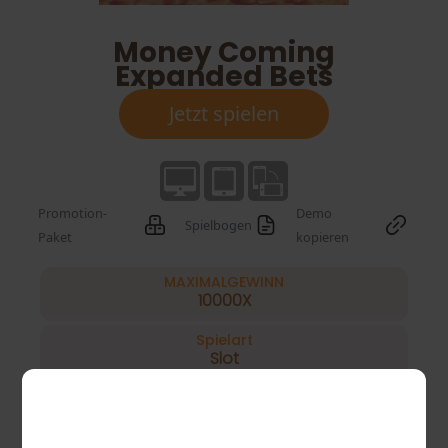
Money Coming
Expanded Bets
Jetzt spielen
Promotion-
Demo
Spielbogen
Paket
kopieren
MAXIMALGEWINN
10000X
Spielart
Slot
RESPIN, Multiplikator,
Spezialfeatures
Glücksrad
1 Line
Gewinnlinien