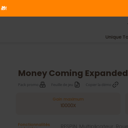
🎁!
Unique T
Money Coming Expanded
Pack promo
Feuille de jeu
Copier la démo
Gain maximum
10000X
Fonctionnalités
RESPIN, Multiplicateur, Ro