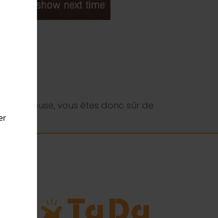
ue chanceuse, vous êtes donc sûr de
er