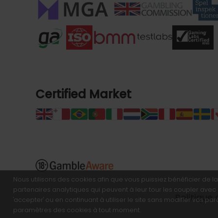
Certified Market
Nous utilisons des cookies afin que vous puissiez bénéficier de l
partenaires analytiques qui peuvent à leur tour les coupler avec d'
Politique 
'accepter' ou en continuant à utiliser le site sans modifier vos p
paramètres des cookies à tout moment.