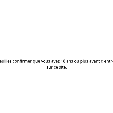
Description des Fonctionnalités 1
nts les plus fous "
icateurs aléatoires, des restes gratuits et une ro
euillez confirmer que vous avez 18 ans ou plus avant d'entr
sur ce site.
informations sur TaDa
 les dernières informations sur les jeux.