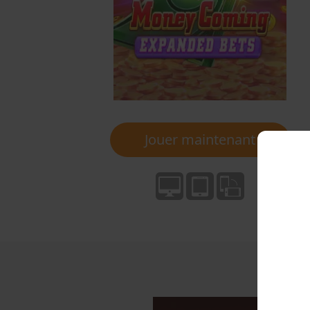
Jouer maintenant