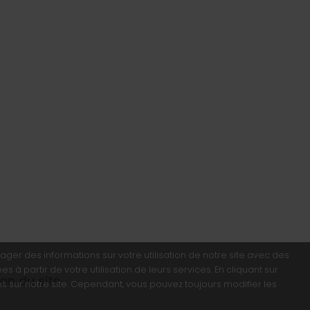
ger des informations sur votre utilisation de notre site avec des
 à partir de votre utilisation de leurs services. En cliquant sur
lan du site
ns sur notre site. Cependant, vous pouvez toujours modifier les