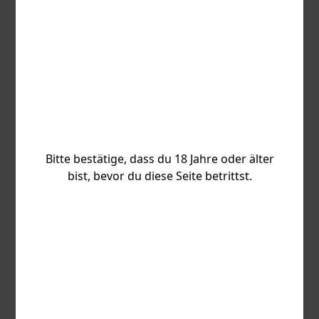
Erhalten Sie die neuesten
Informationen über TaDa Gaming.
Hinterlassen Sie Ihre E-Mail-Adresse und wir
senden Ihnen die neuesten Spielinformationen.
Bitte bestätige, dass du 18 Jahre oder älter
bist, bevor du diese Seite betrittst.
Bitte stimmen Sie der Verarbeitung Ihrer
persönlichen Daten zu
Ich stimme der Verarbeitung meiner
persönlichen Daten zu
Ich möchte gerne TaDa Gaming News
abonnieren (Keine Spam)