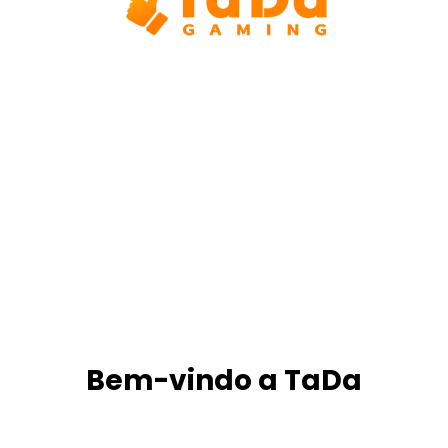
Bem-vindo a TaDa