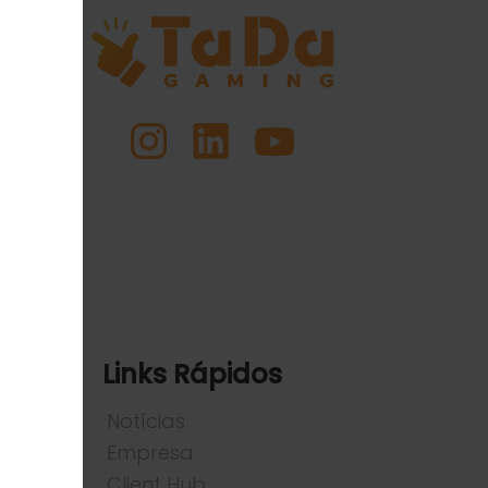
se
Links Rápidos
Notícias
Empresa
Client Hub