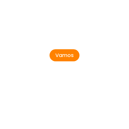
 informações mais recentes sobre jogos.
Inscrever-
 seus dados pessoais
eus dados pessoais
Vamos
tícias da TaDa Gaming (Sem spam)
s
Parceiros
os jogos
Clientes
res
Parceiros de Mídia
íquéis