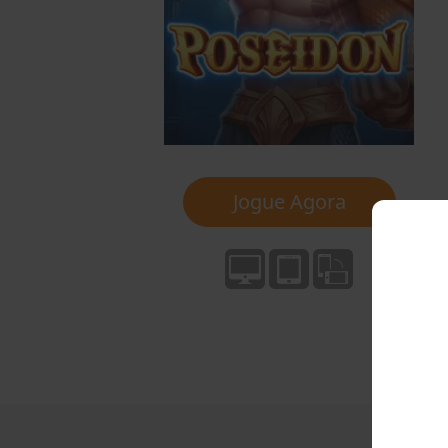
Jogue Agora