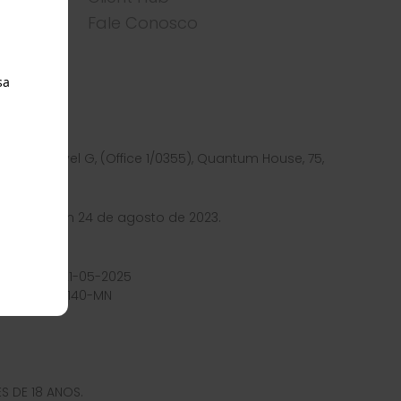
Fale Conosco
sa
o no Level G, (Office 1/0355), Quantum House, 75,
emitida em 24 de agosto de 2023.
ta 66390
mitida em 21-05-2025
ça HGC-000140-MN
S DE 18 ANOS.