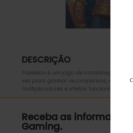
DESCRIÇÃO
Poseidon é um jogo de combinação múlti
C
vez para ganhar recompensas, e há vári
multiplicadores e efeitos funcionais, tor
Receba as informações
Gaming.