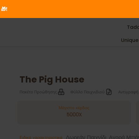
🎁!
Tada
Unique
The Pig House
Πακέτο Προώθησης
Φύλλο Παιχνιδιού
Αντιγραφή 
Μέγιστο κέρδος
5000X
Δωρεάν Παιχνίδι, Αγορά Μπ
Ειδικά χαρακτηριστικά