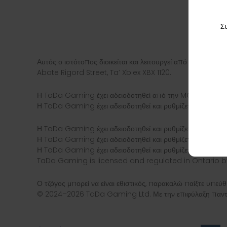
Μπίνγκ
Σ
Παιχνίδ
Αυτός ο ιστότοπος διοικείται και λειτουργεί από την Ta
Abate Rigord Street, Ta’ Xbiex XBX 1120.
Η TaDa Gaming έχει αδειοδοτηθεί από την MGA (Αρχή Πα
Η TaDa Gaming έχει αδειοδοτηθεί και ρυθμίζεται στη Μεγ
Η TaDa Gaming έχει αδειοδοτηθεί και ρυθμίζεται στη Σου
Η TaDa Gaming έχει αδειοδοτηθεί και ρυθμίζεται στην Ε
Η TaDa Gaming έχει αδειοδοτηθεί και ρυθμίζεται στη Ρουμ
TaDa Gaming is licensed and regulated in Ontario 
Ο τζόγος μπορεί να είναι εθιστικός, παρακαλώ παίξτε υπεύθ
© 2024–2026 TaDa Gaming Ltd. Με την επιφύλαξη παν