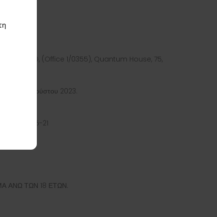
τη
 στο Level G, (Office 1/0355), Quantum House, 75,
στις 24 Αυγούστου 2023.
90
στις 2025-05-21
0140-MN
ΜΑ ΑΝΩ ΤΩΝ 18 ΕΤΩΝ.