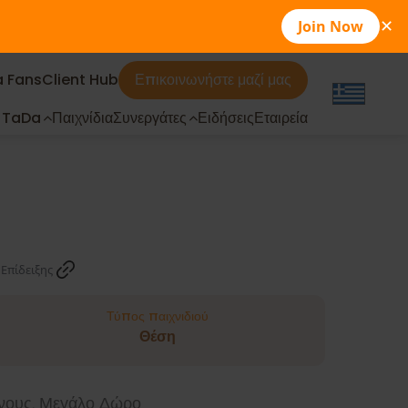
Join Now
✕
 Fans
Client Hub
Επικοινωνήστε μαζί μας
 TaDa
Παιχνίδια
Συνεργάτες
Ειδήσεις
Εταιρεία
Επίδειξης
Τύπος παιχνιδιού
Θέση
όνους, Μεγάλο Δώρο