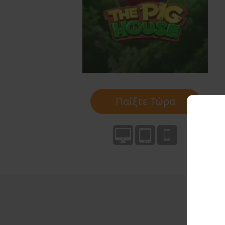
Παίξτε Τώρα