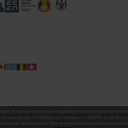
α μας. Μπορούμε να μοιραστούμε πληροφορίες σχετικά με τη χρήση της ιστοσελίδα
ική Απορρήτου
Πολιτική Cookies
Χάρτης Ιστ
που έχουν συλλέξει από τη χρήση των υπηρεσιών τους. Πατώντας ‘αποδοχή’ ή συνεχί
οσελίδα μας. Ωστόσο, μπορείτε πάντα να τροποποιήσετε τις ρυθμίσεις των Cooki