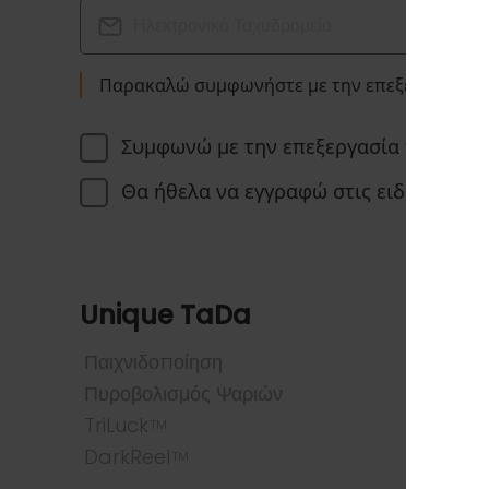
Παρακαλώ συμφωνήστε με την επεξεργασία 
Συμφωνώ με την επεξεργασία των πρ
Θα ήθελα να εγγραφώ στις ειδήσεις τη
Unique TaDa
Παιχν
Παιχνιδοποίηση
Όλα τα 
Πυροβολισμός Ψαριών
Δημοφι
TriLuck
Θέση
TM
DarkReel
Ψάρια κ
TM
Τραπέζι