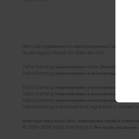
Таблица
Бинго
Игра C
Этот сайт управляется и эксплуатируется TaDa Gaming
Abate Rigord Street, Ta’ Xbiex XBX 1120.
TaDa Gaming лицензировано MGA (Мальтийским игровы
TaDa Gaming лицензировано и регулировано в Велико
TaDa Gaming лицензировано и регулировано в Швеции 
TaDa Gaming лицензировано и регулировано в Греции
TaDa Gaming лицензировано и регулировано в Румынии
TaDa Gaming is licensed and regulated in Ontario 
Азартные игры могут быть зависимыми, играйте ответств
© 2024–2026 TaDa Gaming Ltd. Все права защищен