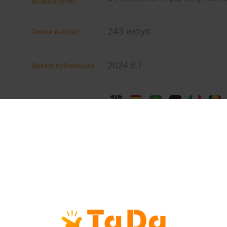
возможности
243 ways
Линии выплат
2024.8.7
Время публикации
Поддерживаемые
языки