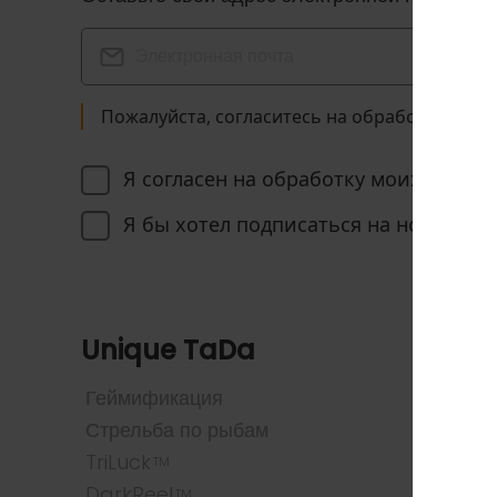
Пожалуйста, согласитесь на обработку ваш
Я согласен на обработку моих персо
Я бы хотел подписаться на новости T
Unique TaDa
Игры
Геймификация
Все иг
Стрельба по рыбам
Популя
TriLuck
Слот
TM
DarkReel
Рыба и
TM