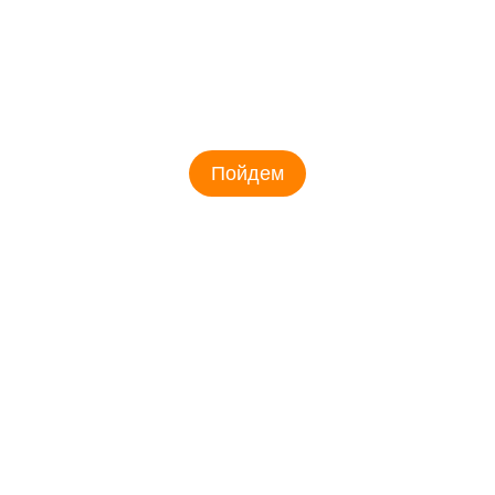
Подписат
их персональных данных
Пойдем
нальных данных
aDa Gaming (без спама)
Партнеры
ры
Клиенты
рный
Медийные партнеры
 аркада