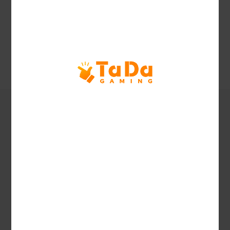
対応言語
特徴の説明