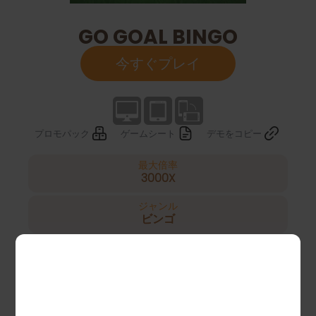
GO GOAL BINGO
今すぐプレイ
プロモパック
ゲームシート
デモをコピー
最大倍率
3000X
ジャンル
ビンゴ
ライトニングヒット、ボー
ゲーム特徴
ナススロット
4 patterns
ペイライン
2022.11
リリース時間