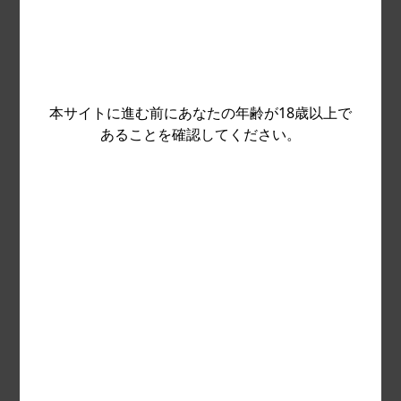
メールアドレスを残すと、最新のゲーム情報をお送り
します。
本サイトに進む前にあなたの年齢が18歳以上で
個人データの処理に同意してください
あることを確認してください。
個人データの処理に同意します
TaDa Gamingのニュースを購読したい（スパム
なし）
購読する
Unique TaDa
ゲーム