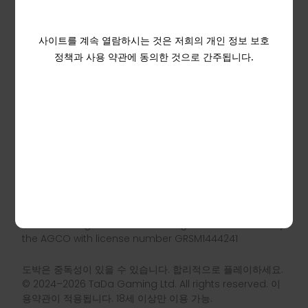
TaDa Gaming은 MGA(몰타 게이밍 관리국)에 의해 라이선
스를 받았습니다. 라이선스 번호: MGA/B2B/940/2022, 발행
사이트를 계속 열람하시는 것은 저희의 개인 정보 보호
일: 2023년 8월 24일.
정책과 사용 약관에 동의한 것으로 간주됩니다.
TaDa Gaming은 영국의 Gambling Commission에 의해
라이센스가 부여되고 규제받고 있습니다. 계정 번호: 66390
TaDa Gaming은 스웨덴의 Spelinspektionen에 의해 라이
센스가 부여되고 규제받고 있습니다. 라이센스 번호: 25Si1039,
발급일: 2025-05-21
TaDa Gaming은 그리스의 Hellenic Gaming
Commission에 의해 라이센스가 부여되고 규제받고 있습니
다. 라이센스 번호: HGC-000140-MN
TaDa Gaming은 루마니아의 ONJN에 의해 라이센스가 부여
되고 규제받고 있습니다. 라이센스 번호: 1719/19.12.2024
TaDa Gaming is licensed and regulated in Ontario by
the AGCO with license number GRSM1444241
도박은 중독성이 있을 수 있습니다. 합리적으로 플레이하세요.
© 2024–2026 TaDa Gaming Ltd. All rights reserved. 이
용약관이 적용됩니다. 18세 이상만 이용 가능.