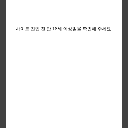
사이트 진입 전 만 18세 이상임을 확인해 주세요.
귀하의 개인 정보 처리에 동의해 주세요
내 개인 정보 처리에 동의합니다
TaDa Gaming 뉴스에 구독하고 싶습니다 (스팸
아님)
구독
Unique TaDa
게임
게임화
모든 게임들
물고기 사격
인기 있는