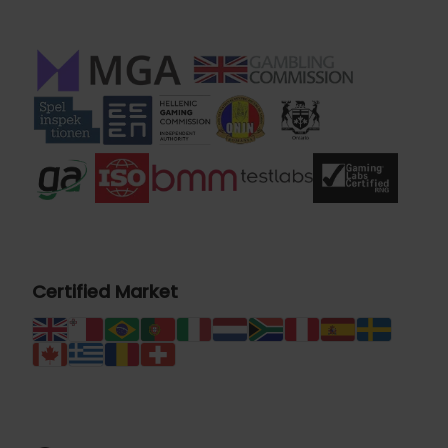
Certified Market