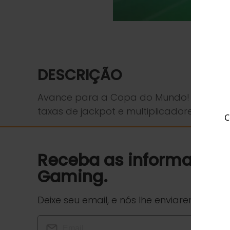
DESCRIÇÃO
Avance para a Copa do Mundo! Desfrute 
taxas de jackpot e multiplicadores em j
C
Receba as informações
Gaming.
Deixe seu email, e nós lhe enviaremos as