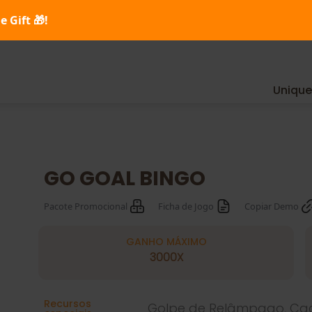
 Gift 🎁!
Uniqu
GO GOAL BINGO
Pacote Promocional
Ficha de Jogo
Copiar Demo
GANHO MÁXIMO
3000X
Recursos
Golpe de Relâmpago, Caç