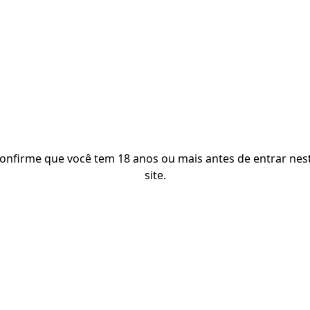
Descrição de Recursos
de jogos de bingo com as estrelas mais populare
ogos de máquinas de caça -níqueis.
onfirme que você tem 18 anos ou mais antes de entrar nes
site.
 mais recentes sobre a TaD
 informações mais recentes sobre jogos.
Inscrever-