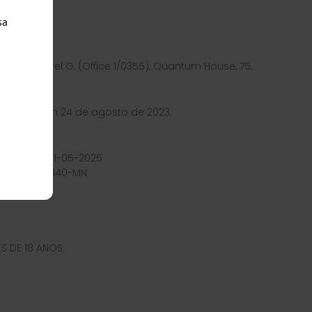
sa
o no Level G, (Office 1/0355), Quantum House, 75,
emitida em 24 de agosto de 2023.
ta 66390
mitida em 21-05-2025
ça HGC-000140-MN
S DE 18 ANOS.