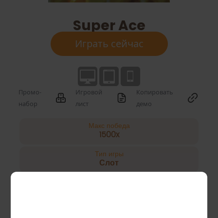
Super Ace
Играть сейчас
Промо-
Игровой
Копировать
набор
лист
демо
Макс победа
1500x
Тип игры
Слот
Бесплатная игра,
Особые
бесплатное вращение,
возможности
множитель
1024 ways
Линии выплат