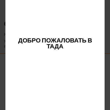
Описание функции
ОПИСАНИЕ
Когда Super Aces и Golden Cards совпадают и
ДОБРО ПОЖАЛОВАТЬ В
устранены, они становятся дикими и умножают
ТАДА
выигрыши lemination Multiplier！
Получите самую свежую информацию
о TaDa Gaming.