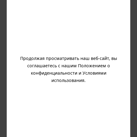
Этот сайт управляется и эксплуатируется TaDa Gaming
Ltd. с регистрационным номером C99914 и
зарегистрированным адресом Level G, (Office 1/0355),
Quantum House, 75, Abate Rigord Street, Ta’ Xbiex XBX
1120.
TaDa Gaming лицензировано MGA (Мальтийским
Продолжая просматривать наш веб-сайт, вы
игровым управлением) с номером лицензии
соглашаетесь с нашим Положением о
MGA/B2B/940/2022, выданной 24 августа 2023 г.
TaDa Gaming лицензировано и регулировано в
конфиденциальности и Условиями
Великобритании Комиссией по азартным играм под
использования.
счетом номер 66390
TaDa Gaming лицензировано и регулировано в Швеции
Spelinspektionen с номером лицензии 25Si1039,
выданной 2025-05-21
TaDa Gaming лицензировано и регулировано в Греции
Греческой игровой комиссией с номером лицензии HGC-
000140-MN