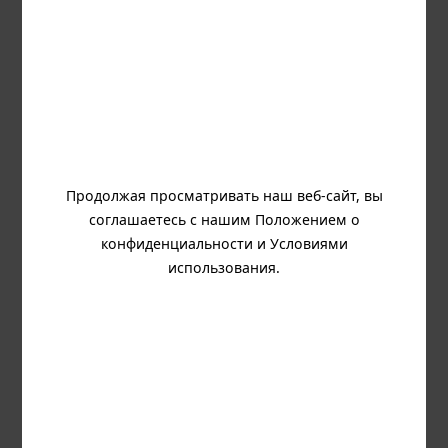
Этот сайт управляется и эксплуатируется TaDa Gaming
Ltd. с регистрационным номером C99914 и
зарегистрированным адресом Level G, (Office 1/0355),
Quantum House, 75, Abate Rigord Street, Ta’ Xbiex XBX
1120.
TaDa Gaming лицензировано MGA (Мальтийским
Продолжая просматривать наш веб-сайт, вы
игровым управлением) с номером лицензии
соглашаетесь с нашим Положением о
MGA/B2B/940/2022, выданной 24 августа 2023 г.
конфиденциальности и Условиями
TaDa Gaming лицензировано и регулировано в
Великобритании Комиссией по азартным играм под
использования.
счетом номер 66390
TaDa Gaming лицензировано и регулировано в Швеции
Spelinspektionen с номером лицензии 25Si1039,
выданной 2025-05-21
TaDa Gaming лицензировано и регулировано в Греции
Греческой игровой комиссией с номером лицензии HGC-
000140-MN