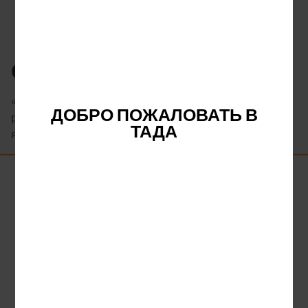
Описание функции
ОПИСАНИЕ
«3 Coin Golden Ox» приносит праздничную удачу с
ДОБРО ПОЖАЛОВАТЬ В
розыгрышами в красных конвертах и ​​горшками удачи,
ТАДА
ярким праздником!
Получите самую свежую информацию
о TaDa Gaming.