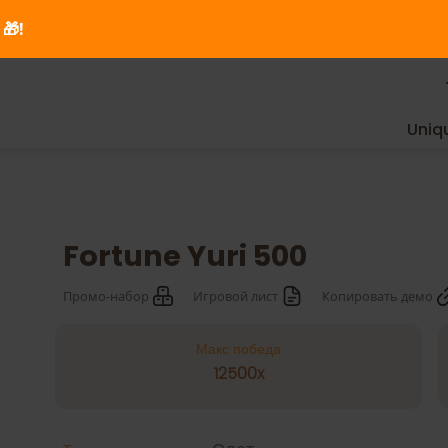
🎁!
Uniq
Fortune Yuri 500
Промо-набор
Игровой лист
Копировать демо
Макс победа
12500x