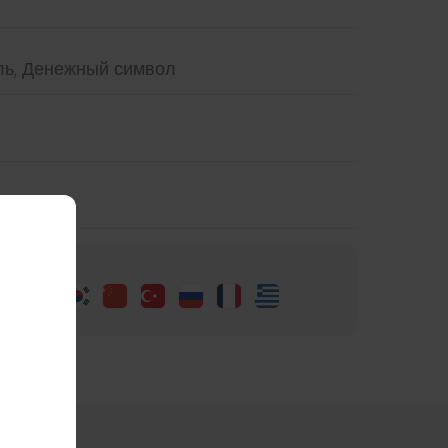
ль, Денежный символ
ые языки