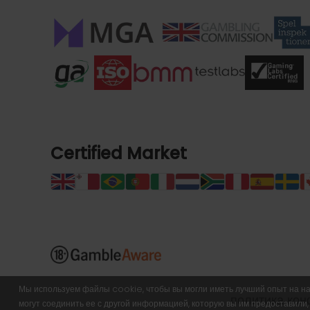
Certified Market
Мы используем файлы cookie, чтобы вы могли иметь лучший опыт на на
политика ко
могут соединить ее с другой информацией, которую вы им предоставили, 