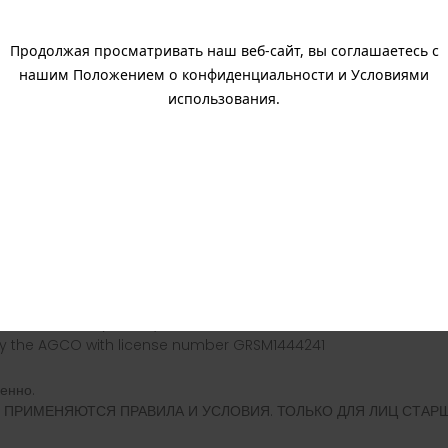
 и карта
Продолжая просматривать наш веб-сайт, вы соглашаетесь с
нашим Положением о конфиденциальности и Условиями
rash
использования.
 Ltd. с регистрационным номером C99914 и зарегистрированным ад
м управлением) с номером лицензии MGA/B2B/940/2022, выданно
британии Комиссией по азартным играм под счетом номер 66390
Spelinspektionen с номером лицензии 25Si1039, выданной 2025-
 Греческой игровой комиссией с номером лицензии HGC-000140-
 ONJN с номером лицензии 1719/19.12.2024
by the AGCO with license number GRSM1444241
енно.
ы. ПРИМЕНЯЮТСЯ ПРАВИЛА И УСЛОВИЯ. ТОЛЬКО ДЛЯ ЛИЦ СТАРШЕ