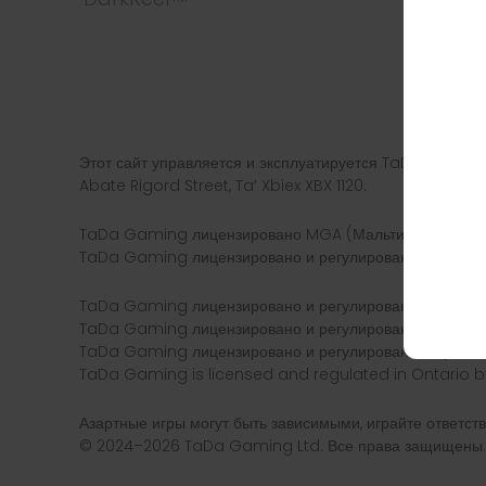
Таблица
Бинго
Игра C
Этот сайт управляется и эксплуатируется TaDa Gaming
Abate Rigord Street, Ta’ Xbiex XBX 1120.
TaDa Gaming лицензировано MGA (Мальтийским игровы
TaDa Gaming лицензировано и регулировано в Велико
TaDa Gaming лицензировано и регулировано в Швеции 
TaDa Gaming лицензировано и регулировано в Греции
TaDa Gaming лицензировано и регулировано в Румынии
TaDa Gaming is licensed and regulated in Ontario 
Азартные игры могут быть зависимыми, играйте ответств
© 2024–2026 TaDa Gaming Ltd. Все права защищен