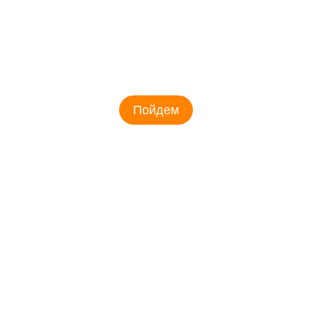
Подписат
их персональных данных
Пойдем
нальных данных
aDa Gaming (без спама)
Партнеры
ры
Клиенты
рный
Медийные партнеры
 аркада