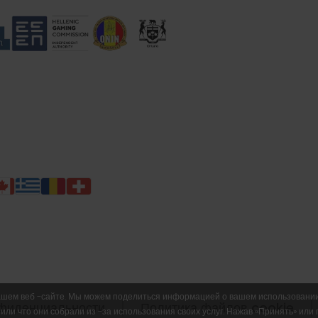
шем веб -сайте. Мы можем поделиться информацией о вашем использовании н
нфиденциальности
Политика файлов cookie
или что они собрали из -за использования своих услуг. Нажав «Принять» или 