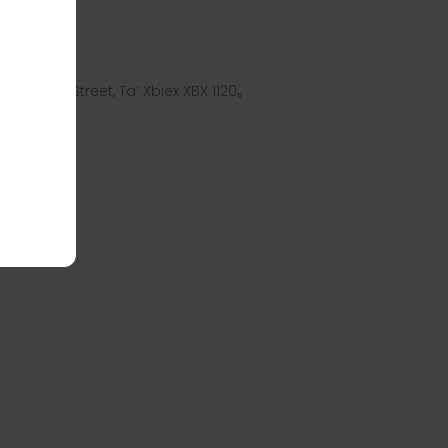
rd Street, Ta’ Xbiex XBX 1120。