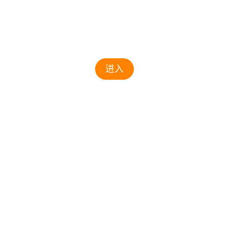
进入
邮件）
合作伙伴
戏
客户
媒体合作伙伴
街机
押分机