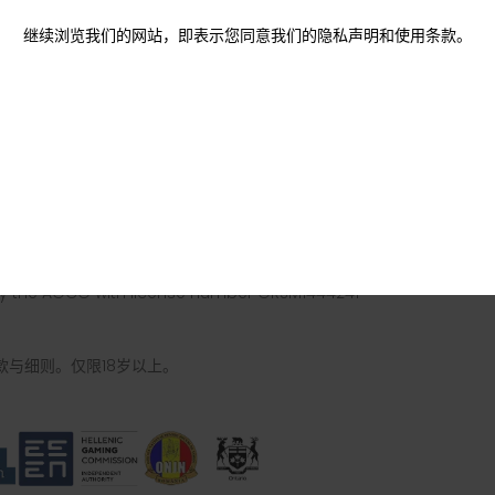
戏
继续浏览我们的网站，即表示您同意我们的隐私声明和使用条款。
vel G, (Office 1/0355), Quantum House, 75, Abate Rigo
编号为MGA/B2B/940/2022，签发日期为2023年8月24日。
号为66390
管，许可证编号为25Si1039，签发日期为2025-05-21
证编号为HGC-000140-MN
719/19.12.2024
by the AGCO with license number GRSM1444241
相关条款与细则。仅限18岁以上。