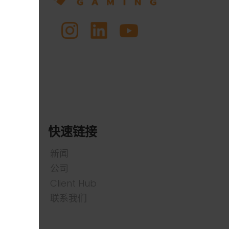
快速链接
新闻
公司
Client Hub
联系我们