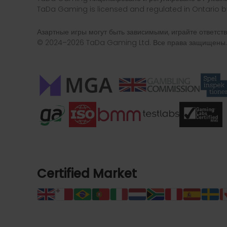
TaDa Gaming is licensed and regulated in Ontario 
Азартные игры могут быть зависимыми, играйте ответств
© 2024–2026 TaDa Gaming Ltd. Все права защищен
Certified Market