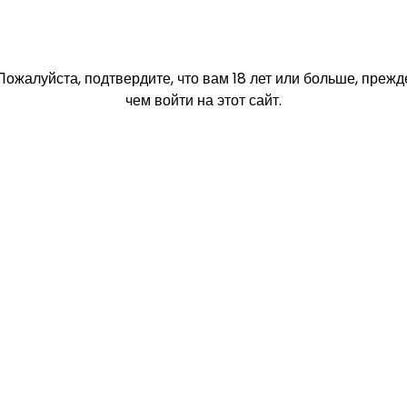
Пожалуйста, подтвердите, что вам 18 лет или больше, прежд
чем войти на этот сайт.
31 / 07 / 2026
ВЫПУСК ИГРЫ
Market Spotlight - Why TaDa’s
Fruit Cha Cha Cha Succeeds in
Italy