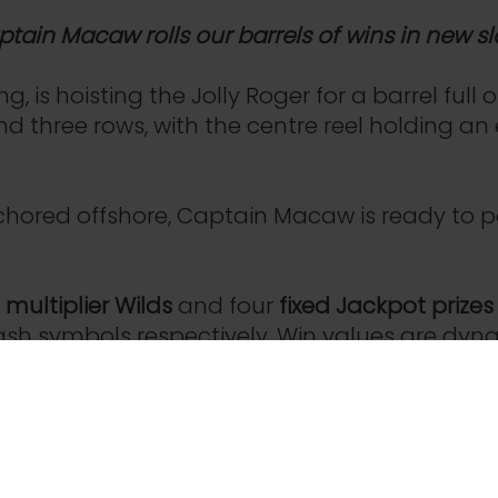
ptain Macaw rolls our barrels of wins in new sl
 is hoisting the Jolly Roger for a barrel full 
d three rows, with the centre reel holding an e
chored offshore, Captain Macaw is ready to pa
,
multiplier Wilds
and four
fixed Jackpot prizes
18 cash symbols respectively. Win values are 
e left of the grid.
cs include the compass, telescope and ancho