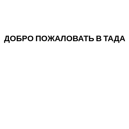
,
Lucky Macaw
is designed for casual and time
agement, TaDa Gaming
,
said: ‘Having establ
dels,
Lucky Macaw
raises the game for poli
ДОБРО ПОЖАЛОВАТЬ В ТАДА
currency choices
, Lucky Macaw
will be ready to pl
← Назад к новостям
s