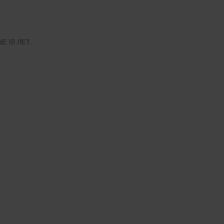
 18 ЛЕТ.