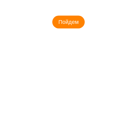
ую информацию о TaDa
Пойдем
 мы отправим вам последнюю информацию об играх.
Подписать
персональных данных
альных данных
aDa Gaming (без спама)
Партнеры