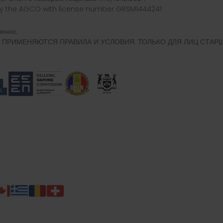
by the AGCO with license number GRSM1444241
енно.
ы. ПРИМЕНЯЮТСЯ ПРАВИЛА И УСЛОВИЯ. ТОЛЬКО ДЛЯ ЛИЦ СТАРШЕ