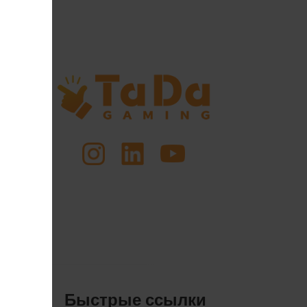
ся
Быстрые ссылки