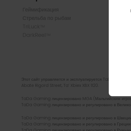
Геймификация
Все иг
Стрельба по рыбам
Популя
TriLuck
Слот
TM
DarkReel
Рыба и
TM
Таблица
Бинго
Игра C
Этот сайт управляется и эксплуатируется TaDa Gaming
Abate Rigord Street, Ta’ Xbiex XBX 1120.
TaDa Gaming лицензировано MGA (Мальтийским игровы
TaDa Gaming лицензировано и регулировано в Велико
TaDa Gaming лицензировано и регулировано в Швеции 
TaDa Gaming лицензировано и регулировано в Греции
TaDa Gaming лицензировано и регулировано в Румынии