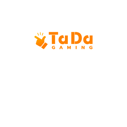
d & Respin randomly but landing five or more
the jolly pirate vibe, while a barrel of gold coi
Hold & Respin game can also trigger.
ry over to the bonus game however it triggers 
he counter will reset the free spins to three.
Coin cash symbols only will appear in the bon
rease in value after every spin and, if players 
l be applied to the winnings.
with the ability to randomly apply a
2x multip
.
he
Extra Bet
feature will ensure that when Hold 
one Multiplier Wild to 2x will appear.