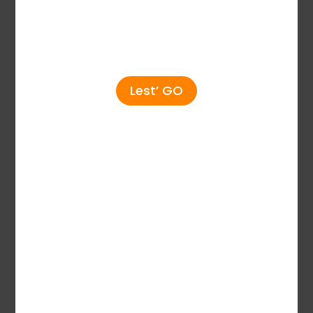
Unique TaDa
Spil
Gamification
ALLE SPIL
Fish-Shooting
Populære
TriLuck
Slot
TM
Lest’ GO
DarkReel
Fisk og arkade
TM
Bord og kort
Bingo
Crash-spil
Partnere
Hurtige links
Kunder
Nyheder
Mediapartnere
FIRMA
Client Hub
Kontakt Os