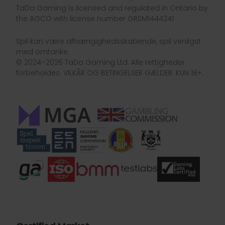
TaDa Gaming is licensed and regulated in Ontario by
the AGCO with license number GRSM1444241
Spil kan være afhængighedsskabende, spil venligst
med omtanke.
© 2024–2026 TaDa Gaming Ltd. Alle rettigheder
forbeholdes. VILKÅR OG BETINGELSER GÆLDER. KUN 18+.