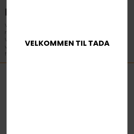
BESKRIVELSE
Velkommen til Candy Land, hvor du kan spille bingo
med bjørn og vinde stort!
Vind en bingo og gå ind i belønningsbingoen for at
VELKOMMEN TIL TADA
vinde høje præmier, jo flere præmier vinder du, jo
flere bolde får du
Få de seneste oplysninger om TaDa
Gaming.