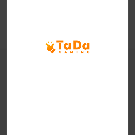
Desteklenen Diller
Özellik Açıklaması 1