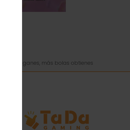
 premios ganes, más bolas obtienes
e