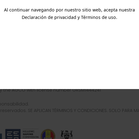
Crash
Al continuar navegando por nuestro sitio web, acepta nuestra
Declaración de privacidad y Términos de uso.
Ltd. con número de registro C99914 y dirección registrada en 
 de Juegos de Malta) con el número de licencia MGA/B2B/940/
retaña por la Comisión de Juegos de Azar bajo el número de
or Spelinspektionen con el número de licencia 25Si1039, emiti
 por la Comisión Helénica de Juegos con el número de licenc
por la ONJN con el número de licencia 1719/19.12.2024
by the AGCO with license number GRSM1444241
ponsabilidad.
reservados. SE APLICAN TÉRMINOS Y CONDICIONES. SOLO PARA MA