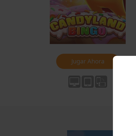
Jugar Ahora