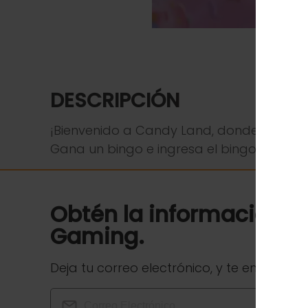
DESCRIPCIÓN
¡Bienvenido a Candy Land, donde puedes 
Gana un bingo e ingresa el bingo de re
Obtén la información m
Gaming.
Deja tu correo electrónico, y te enviaremo