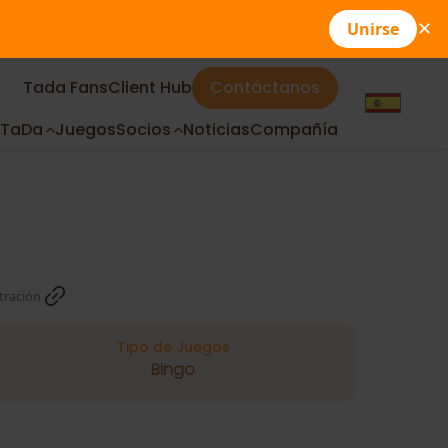
Unirse
✕
Tada Fans
Client Hub
Contáctanos
 TaDa
Juegos
Socios
Noticias
Compañía
tración
Tipo de Juegos
Bingo