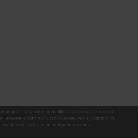
uestro sitio con socios analíticos que, a su vez, pueden
del Sitio
n "aceptar" o continuar usando el sitio web sin cambiar su
guración de las cookies en cualquier momento.