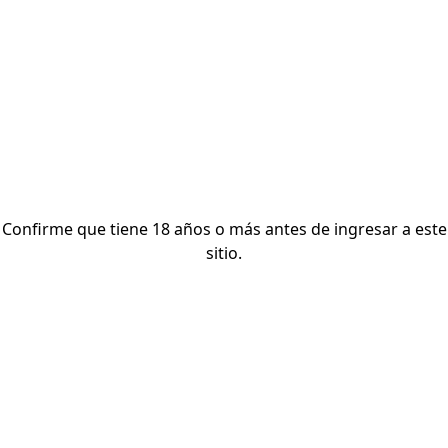
Descripción de características 1
jugar bingo con Bear and Win Big!
compensa para ganar altos premios, cuantos más
Confirme que tiene 18 años o más antes de ingresar a este
sitio.
ás reciente sobre TaDa
s la última información del juego.
Suscribirs