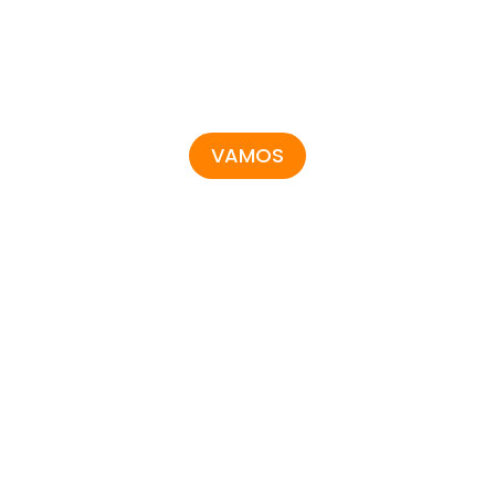
s personales
personales
VAMOS
as de TaDa Gaming (Sin spam)
os
Socios
los Juegos
Clientes
r
Socios de Medios
moneda
y Arcade
 Cartas