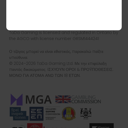
Η TaDa Gaming έχει αδειοδοτηθεί και ρυθμίζεται στην
Ελλάδα από την Ελληνική Επιτροπή Παιγνίων με αριθμό
άδειας HGC-000140-MN
Η TaDa Gaming έχει αδειοδοτηθεί και ρυθμίζεται στη
Ρουμανία από την ONJN με αριθμό άδειας 1719/19.12.2024
TaDa Gaming is licensed and regulated in Ontario by
the AGCO with license number GRSM1444241
Ο τζόγος μπορεί να είναι εθιστικός, παρακαλώ παίξτε
υπεύθυνα.
© 2024–2026 TaDa Gaming Ltd. Με την επιφύλαξη
παντός δικαιώματος. ΙΣΧΥΟΥΝ ΟΡΟΙ & ΠΡΟΫΠΟΘΕΣΕΙΣ.
ΜΟΝΟ ΓΙΑ ΑΤΟΜΑ ΑΝΩ ΤΩΝ 18 ΕΤΩΝ.