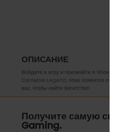
ОПИСАНИЕ
Войдите в игру и поезжайте в Японию чере
Согласно Legend, пока появится счастливая
вас, чтобы найти богатство!
Получите самую свеж
Gaming.