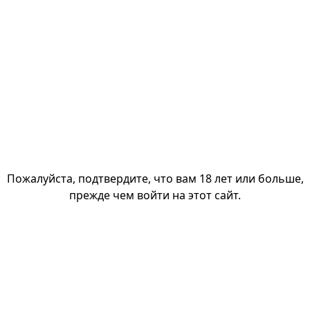
Описание функции 1
з одну секунду! Под деревом вишневой вишневой виш
Пожалуйста, подтвердите, что вам 18 лет или больше,
 кошка, богатство будет течь бесконечно! Энергель
прежде чем войти на этот сайт.
ую информацию о TaDa