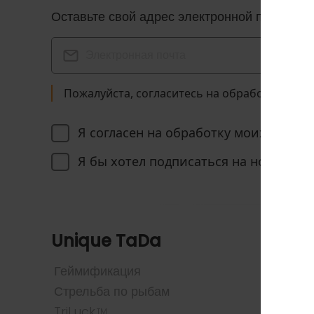
Оставьте свой адрес электронной почты, и
Пожалуйста, согласитесь на обработку ваш
Я согласен на обработку моих персо
Я бы хотел подписаться на новости T
Unique TaDa
Игры
Геймификация
Все иг
Стрельба по рыбам
Популя
TriLuck
Слот
TM