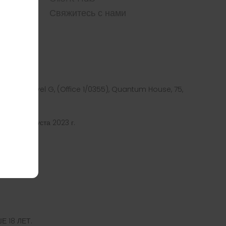
Свяжитесь с нами
ресом Level G, (Office 1/0355), Quantum House, 75,
й 24 августа 2023 г.
05-21
MN
 18 ЛЕТ.