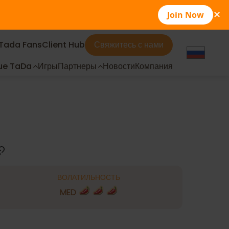
Join Now
✕
Tada Fans
Client Hub
Свяжитесь с нами
ue TaDa
Игры
Партнеры
Новости
Компания
ВОЛАТИЛЬНОСТЬ
MED