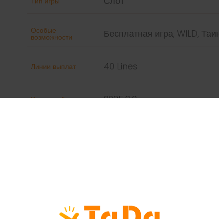
Слот
Тип игры
Особые
Бесплатная игра, WILD, Та
возможности
40 Lines
Линии выплат
2025.9.2
Время публикации
Поддерживаем