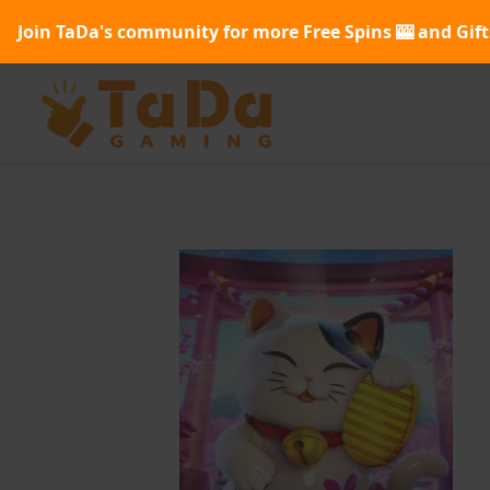
Join TaDa's community for more Free Spins 🎰 and Gift 