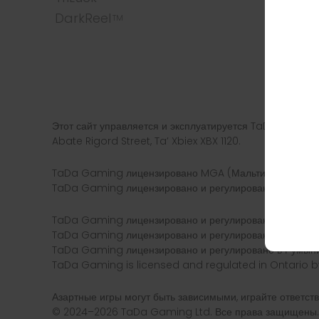
DarkReel
Рыба и
TM
Таблица
Бинго
Игра C
Этот сайт управляется и эксплуатируется TaDa Gaming
Abate Rigord Street, Ta’ Xbiex XBX 1120.
TaDa Gaming лицензировано MGA (Мальтийским игровы
TaDa Gaming лицензировано и регулировано в Велико
TaDa Gaming лицензировано и регулировано в Швеции 
TaDa Gaming лицензировано и регулировано в Греции
TaDa Gaming лицензировано и регулировано в Румынии
TaDa Gaming is licensed and regulated in Ontario 
Азартные игры могут быть зависимыми, играйте ответств
© 2024–2026 TaDa Gaming Ltd. Все права защищен