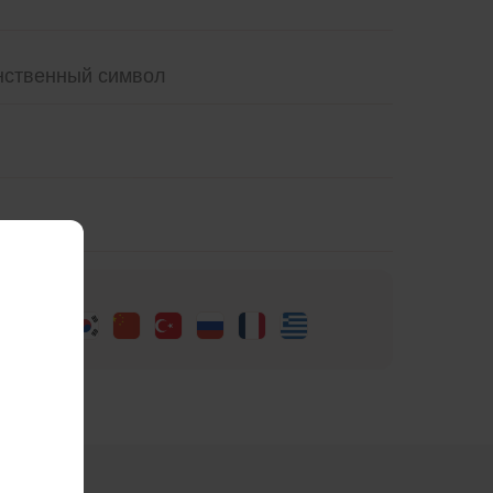
инственный символ
ые языки