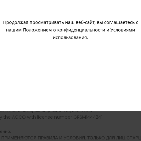
 аркада
 и карта
Продолжая просматривать наш веб-сайт, вы соглашаетесь с
нашим Положением о конфиденциальности и Условиями
rash
использования.
 Ltd. с регистрационным номером C99914 и зарегистрированным ад
м управлением) с номером лицензии MGA/B2B/940/2022, выданно
британии Комиссией по азартным играм под счетом номер 66390
Spelinspektionen с номером лицензии 25Si1039, выданной 2025-
 Греческой игровой комиссией с номером лицензии HGC-000140-
 ONJN с номером лицензии 1719/19.12.2024
by the AGCO with license number GRSM1444241
енно.
ы. ПРИМЕНЯЮТСЯ ПРАВИЛА И УСЛОВИЯ. ТОЛЬКО ДЛЯ ЛИЦ СТАРШЕ