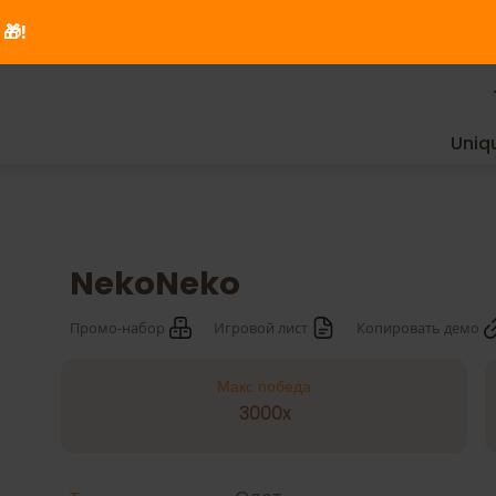
🎁!
Uniq
NekoNeko
Промо-набор
Игровой лист
Копировать демо
Макс победа
3000x