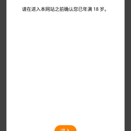
请在进入本网站之前确认您已年满 18 岁。
请同意处理您的个人数据
我同意处理我的个人数据
我想订阅TaDa Gaming的新闻（无垃圾邮件）
订阅
Unique TaDa
游戏
游戏化
所有游戏
鱼射击
热门
TriLuck
老虎机
TM
DarkReel
鱼机和街机
TM