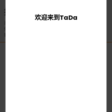
描述
欢迎来到TaDa
進入遊戲，一秒到日本! 櫻花樹下有一隻可愛的招財貓，相
傳只要出現招財貓，財富就會源源不絕! 充滿活力的招財
貓，陪您一同找尋財富!
获取有关TaDa Gaming的最新信息。
留下您的电子邮件，我们将发送最新的游戏信息给您。